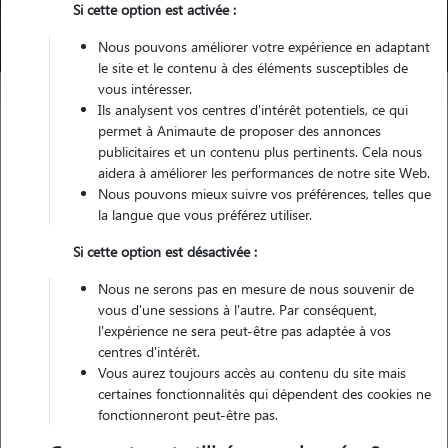
Si cette option est activée :
Trouver mon Pet Sitter
Nous pouvons améliorer votre expérience en adaptant
le site et le contenu à des éléments susceptibles de
vous intéresser.
Ils analysent vos centres d'intérêt potentiels, ce qui
Garde animaux
France
Occitanie
Gers
Nogaro
permet à Animaute de proposer des annonces
publicitaires et un contenu plus pertinents. Cela nous
Pas encore de petsitters disponibles
aidera à améliorer les performances de notre site Web.
Nous pouvons mieux suivre vos préférences, telles que
Toutes nos petsitters à Nogaro
la langue que vous préférez utiliser.
Tous les promeneurs de chiens à Nogaro
Si cette option est désactivée :
Tous les cat sitters à Nogaro
Nous ne serons pas en mesure de nous souvenir de
vous d'une sessions à l'autre. Par conséquent,
l'expérience ne sera peut-être pas adaptée à vos
Tous les dog sitters à Nogaro
centres d'intérêt.
Vous aurez toujours accès au contenu du site mais
certaines fonctionnalités qui dépendent des cookies ne
fonctionneront peut-être pas.