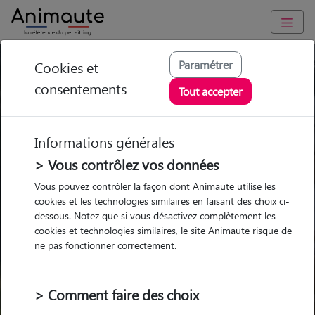
Paramétrer
Cookies et
Trouvez votre gardien idéal !
consentements
Tout accepter
Informations générales
Garde
Garde
Promenades
Promenades
chez le Pet Sitter
chez le Pet Sitter
> Vous contrôlez vos données
Visites
Visites
Vous pouvez contrôler la façon dont Animaute utilise les
cookies et les technologies similaires en faisant des choix ci-
dessous. Notez que si vous désactivez complètement les
cookies et technologies similaires, le site Animaute risque de
ne pas fonctionner correctement.
Pour quel animal ?
> Comment faire des choix