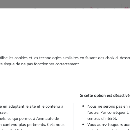
Comment ça marche ?
Recherche
ien idéal !
rifiés
Garde
Garde
chez le Pet Sitter
chez le Pet Sitter
ise les cookies et les technologies similaires en faisant des choix ci-des
ute risque de ne pas fonctionner correctement.
Si cette option est désactivé
Pou
 en adaptant le site et le contenu à
Nous ne serons pas en 
sser.
l'autre. Par conséquent,
tiels, ce qui permet à Animaute de
centres d'intérêt.
Trouv
n contenu plus pertinents. Cela nous
Vous aurez toujours accè