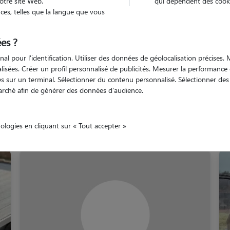
otre site Web.
qui dépendent des cooki
es, telles que la langue que vous
ritime
Offranville
es ?
nal pour l'identification. Utiliser des données de géolocalisation précises
nalisées. Créer un profil personnalisé de publicités. Mesurer la performanc
 sur un terminal. Sélectionner du contenu personnalisé. Sélectionner des p
arché afin de générer des données d'audience.
Nos gardiens à Offranvill
nologies en cliquant sur « Tout accepter »