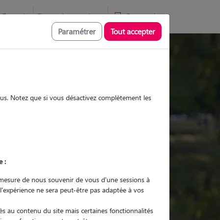
Favoris
Devenir pet sitter
Connexion
Paramétrer
Tout accepter
Promenades
Promenades
Visites
Visites
sous. Notez que si vous désactivez complètement les
e :
r quel animal ?
mesure de nous souvenir de vous d'une sessions à
 l'expérience ne sera peut-être pas adaptée à vos
er mon Pet Sitter
s au contenu du site mais certaines fonctionnalités