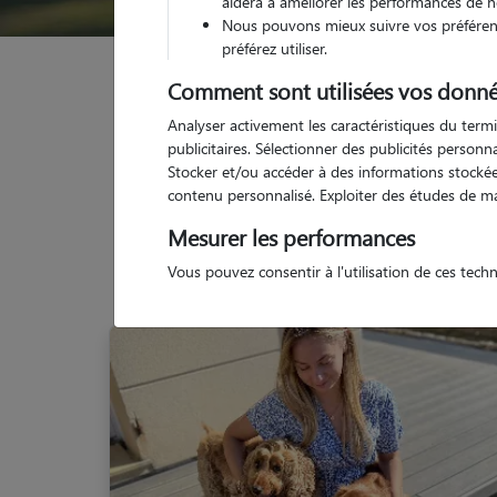
aidera à améliorer les performances de n
Nous pouvons mieux suivre vos préférenc
préférez utiliser.
Garde animaux
France
Normandie
Seine-Ma
Comment sont utilisées vos donné
Analyser activement les caractéristiques du termi
publicitaires. Sélectionner des publicités person
Stocker et/ou accéder à des informations stockées
contenu personnalisé. Exploiter des études de m
Mesurer les performances
Vous pouvez consentir à l'utilisation de ces tech