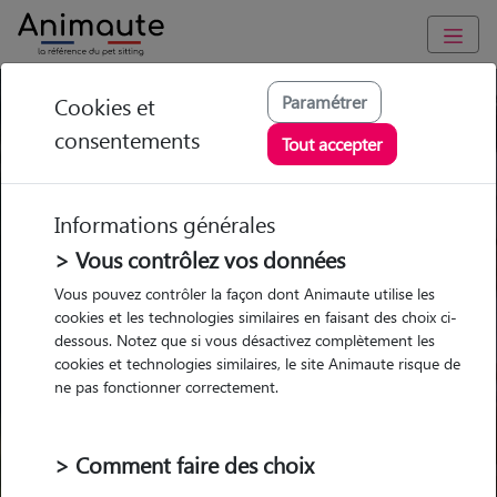
Paramétrer
Cookies et
Trouvez votre gardien idéal !
consentements
Tout accepter
Informations générales
Garde
Garde
Promenades
Promenades
chez le Pet Sitter
chez le Pet Sitter
> Vous contrôlez vos données
Visites
Visites
Vous pouvez contrôler la façon dont Animaute utilise les
cookies et les technologies similaires en faisant des choix ci-
dessous. Notez que si vous désactivez complètement les
cookies et technologies similaires, le site Animaute risque de
ne pas fonctionner correctement.
Pour quel animal ?
> Comment faire des choix