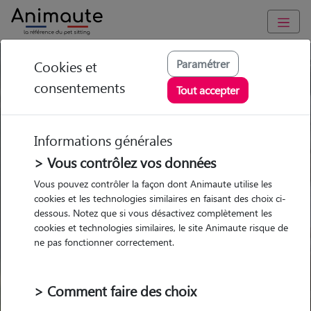
Paramétrer
Cookies et
Trouvez votre gardien idéal !
consentements
Tout accepter
Informations générales
Garde
Garde
Promenades
Promenades
chez le Pet Sitter
chez le Pet Sitter
> Vous contrôlez vos données
Visites
Visites
Vous pouvez contrôler la façon dont Animaute utilise les
cookies et les technologies similaires en faisant des choix ci-
dessous. Notez que si vous désactivez complètement les
cookies et technologies similaires, le site Animaute risque de
ne pas fonctionner correctement.
Pour quel animal ?
> Comment faire des choix