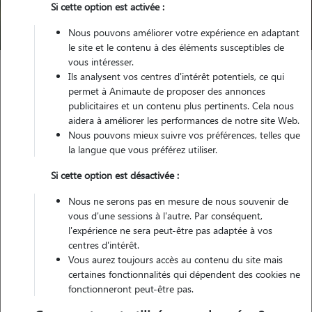
Si cette option est activée :
Trouver mon Pet Sitter
Nous pouvons améliorer votre expérience en adaptant
le site et le contenu à des éléments susceptibles de
vous intéresser.
Ils analysent vos centres d'intérêt potentiels, ce qui
Garde animaux
France
Grand-Est
Moselle
permet à Animaute de proposer des annonces
Stiring-Wendel
publicitaires et un contenu plus pertinents. Cela nous
aidera à améliorer les performances de notre site Web.
Pas encore de petsitters disponibles
Nous pouvons mieux suivre vos préférences, telles que
la langue que vous préférez utiliser.
Toutes nos petsitters à Stiring-Wendel
Si cette option est désactivée :
Tous les promeneurs de chiens à Stiring-Wendel
Nous ne serons pas en mesure de nous souvenir de
Tous les cat sitters à Stiring-Wendel
vous d'une sessions à l'autre. Par conséquent,
l'expérience ne sera peut-être pas adaptée à vos
centres d'intérêt.
Tous les dog sitters à Stiring-Wendel
Vous aurez toujours accès au contenu du site mais
certaines fonctionnalités qui dépendent des cookies ne
fonctionneront peut-être pas.