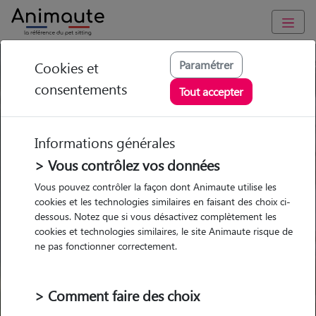
Paramétrer
Cookies et
Trouvez votre gardien idéal !
consentements
Tout accepter
Informations générales
Garde
Garde
Promenades
Promenades
chez le Pet Sitter
chez le Pet Sitter
> Vous contrôlez vos données
Visites
Visites
Vous pouvez contrôler la façon dont Animaute utilise les
cookies et les technologies similaires en faisant des choix ci-
dessous. Notez que si vous désactivez complètement les
cookies et technologies similaires, le site Animaute risque de
ne pas fonctionner correctement.
Pour quel animal ?
> Comment faire des choix