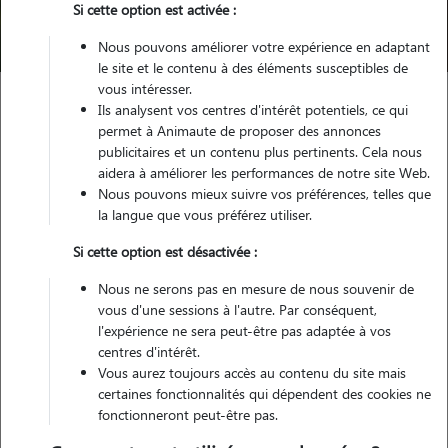
Si cette option est activée :
Trouver mon Pet Sitter
Nous pouvons améliorer votre expérience en adaptant
le site et le contenu à des éléments susceptibles de
vous intéresser.
Ils analysent vos centres d'intérêt potentiels, ce qui
Garde animaux
France
Grand-Est
Marne
Suippes
permet à Animaute de proposer des annonces
publicitaires et un contenu plus pertinents. Cela nous
Pas encore de petsitters disponibles
aidera à améliorer les performances de notre site Web.
Nous pouvons mieux suivre vos préférences, telles que
Toutes nos petsitters à Suippes
la langue que vous préférez utiliser.
Tous les promeneurs de chiens à Suippes
Si cette option est désactivée :
Tous les cat sitters à Suippes
Nous ne serons pas en mesure de nous souvenir de
vous d'une sessions à l'autre. Par conséquent,
l'expérience ne sera peut-être pas adaptée à vos
Tous les dog sitters à Suippes
centres d'intérêt.
Vous aurez toujours accès au contenu du site mais
certaines fonctionnalités qui dépendent des cookies ne
fonctionneront peut-être pas.