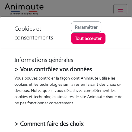
Paramétrer
Cookies et
Trouvez votre gardien idéal !
consentements
Tout accepter
Informations générales
Garde
Garde
Promenades
Promenades
chez le Pet Sitter
chez le Pet Sitter
> Vous contrôlez vos données
Visites
Visites
Vous pouvez contrôler la façon dont Animaute utilise les
cookies et les technologies similaires en faisant des choix ci-
dessous. Notez que si vous désactivez complètement les
cookies et technologies similaires, le site Animaute risque de
ne pas fonctionner correctement.
Pour quel animal ?
> Comment faire des choix