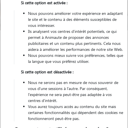
Si cette option est activée :
Nous pouvons améliorer votre expérience en adaptant
Trouver mon Pet Sitter
le site et le contenu à des éléments susceptibles de
vous intéresser.
Ils analysent vos centres d'intérêt potentiels, ce qui
permet à Animaute de proposer des annonces
publicitaires et un contenu plus pertinents. Cela nous
Garde d'animaux
Garde chat
Pension pour chat
aidera à améliorer les performances de notre site Web.
Prix Pension Chat
Nous pouvons mieux suivre vos préférences, telles que
la langue que vous préférez utiliser.
Si cette option est désactivée :
Prix et tarifs d’une pension
Nous ne serons pas en mesure de nous souvenir de
pour chat
vous d'une sessions à l'autre. Par conséquent,
l'expérience ne sera peut-être pas adaptée à vos
centres d'intérêt.
Vous aurez toujours accès au contenu du site mais
Vous souhaitez mettre votre chat dans un
hôtel ou une pension
certaines fonctionnalités qui dépendent des cookies ne
féline
pour partir en vacances l’esprit tranquille mais ne savez pas
fonctionneront peut-être pas.
combien cela coûte ? Animaute estime pour vous le prix et tarif d’une
pension pour chat, selon le nombre de jours de garde. On vous