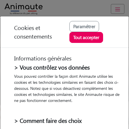
Prix Pension Chat
Paramétrer
Cookies et
consentements
Tout accepter
en 2024
Informations générales
> Vous contrôlez vos données
Garde
Garde
Promenades
Promenades
Vous pouvez contrôler la façon dont Animaute utilise les
chez le Pet Sitter
chez le Pet Sitter
Visites
Visites
cookies et les technologies similaires en faisant des choix ci-
dessous. Notez que si vous désactivez complètement les
cookies et technologies similaires, le site Animaute risque de
Ville
ne pas fonctionner correctement.
> Comment faire des choix
Pour quel animal ?