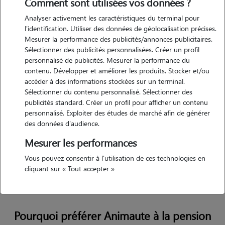
Comment sont utilisées vos données ?
donne ici les clés pour comprendre pourquoi les prix peuvent varier
énormément d’une pension à l’autre.
Analyser activement les caractéristiques du terminal pour
l'identification. Utiliser des données de géolocalisation précises.
Mesurer la performance des publicités/annonces publicitaires.
Sélectionner des publicités personnalisées. Créer un profil
Testez Animaute pour la garde de votre
personnalisé de publicités. Mesurer la performance du
chat
contenu. Développer et améliorer les produits. Stocker et/ou
accéder à des informations stockées sur un terminal.
Grâce à son vaste réseau de cat sitters, Animaute vous permet
Sélectionner du contenu personnalisé. Sélectionner des
de trouver rapidement et facilement un gardien pour votre
publicités standard. Créer un profil pour afficher un contenu
matou. Une solution sans box, en famille d'accueil !
personnalisé. Exploiter des études de marché afin de générer
des données d'audience.
Je découvre
Mesurer les performances
Vous pouvez consentir à l'utilisation de ces technologies en
cliquant sur « Tout accepter »
Pourquoi préférer Animaute à la pension