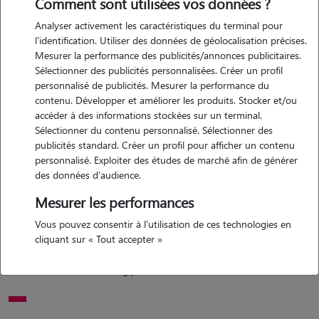
Comment sont utilisées vos données ?
Analyser activement les caractéristiques du terminal pour
Motivation
l'identification. Utiliser des données de géolocalisation précises.
Mesurer la performance des publicités/annonces publicitaires.
je souhaite garder des animaux pour vivre de ma passion pour eux et
Sélectionner des publicités personnalisées. Créer un profil
de l'amour que j'ai pour eux à leur offrir je suis très motivé pour
personnalisé de publicités. Mesurer la performance du
m'occuper d'animaux de toutes sortes en me déplaçant chez les
contenu. Développer et améliorer les produits. Stocker et/ou
personnes et je suis véhicule pour les emmener en balade à la plage
accéder à des informations stockées sur un terminal.
Sélectionner du contenu personnalisé. Sélectionner des
ou en forêt.
publicités standard. Créer un profil pour afficher un contenu
personnalisé. Exploiter des études de marché afin de générer
des données d'audience.
Expérience
Mesurer les performances
j'ai déjà garder quelques chiens et chats de mon entourage et
Vous pouvez consentir à l'utilisation de ces technologies en
quelques fois le cheval de ma soeur mais je me déplace toujours chez
cliquant sur « Tout accepter »
les gens pour faire une première rencontres avec la personne et
l'animal et voir si le feeling passe