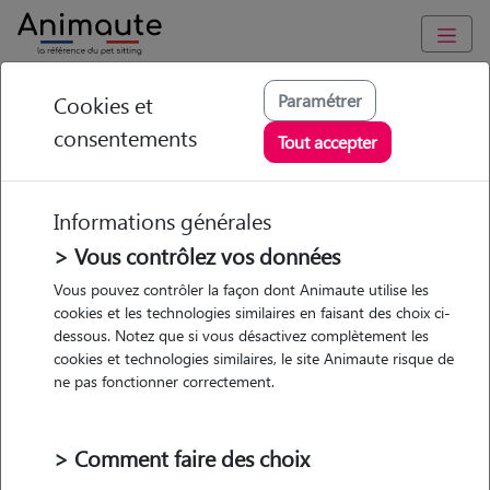
Animaute
/
Bretagne
/
Ille-et-Vilaine
/
Dol-de-Bretagne
Paramétrer
Cookies et
consentements
Adeline - Petsitter à
Tout accepter
HIREL
Informations générales
> Vous contrôlez vos données
• 20 ans
Vous pouvez contrôler la façon dont Animaute utilise les
cookies et les technologies similaires en faisant des choix ci-
dessous. Notez que si vous désactivez complètement les
cookies et technologies similaires, le site Animaute risque de
ne pas fonctionner correctement.
1 animal
Appartement
> Comment faire des choix