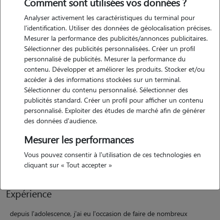
Comment sont utilisées vos données ?
Analyser activement les caractéristiques du terminal pour
l'identification. Utiliser des données de géolocalisation précises.
Mesurer la performance des publicités/annonces publicitaires.
Motivation
Sélectionner des publicités personnalisées. Créer un profil
personnalisé de publicités. Mesurer la performance du
contenu. Développer et améliorer les produits. Stocker et/ou
infirmière et grande amoureuse des animaux, j'ai toujours été très
accéder à des informations stockées sur un terminal.
sensible au bien-être de nos compagnons à 4 pattes. j'aime leur
Sélectionner du contenu personnalisé. Sélectionner des
compagnie, leur fidélité, leur énergie et leur sensibilité. je suis une
publicités standard. Créer un profil pour afficher un contenu
personne douce, calme et attentive, et prendre soin d'un animal est
personnalisé. Exploiter des études de marché afin de générer
pour moi un vrai plaisir, jamais une contrainte. Étant ponctuellement
des données d'audience.
disponible cet été, je propose avec plaisir des promenades et des
Mesurer les performances
visites à domicile. c'est aussi une belle façon pour moi d'allier mon
Vous pouvez consentir à l'utilisation de ces technologies en
amour des animaux, mon sens du soin, et mon temps libre actuel.
cliquant sur « Tout accepter »
Expérience
depuis l'adolescence, j'ai eu l'occasion de faire de nombreux