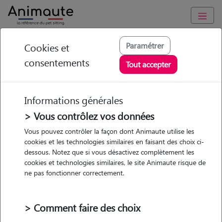
Animaute
/
Provence Alpes Côte d'Azur
/
Bouches-du-Rhône
/
Saint-
Paramétrer
Cookies et
Rémy-de-Provence
consentements
Tout accepter
Alexandra - Petsitter
à ST REMY DE
Informations générales
PROVENCE
> Vous contrôlez vos données
Vous pouvez contrôler la façon dont Animaute utilise les
cookies et les technologies similaires en faisant des choix ci-
dessous. Notez que si vous désactivez complètement les
• 29 ans
cookies et technologies similaires, le site Animaute risque de
ne pas fonctionner correctement.
> Comment faire des choix