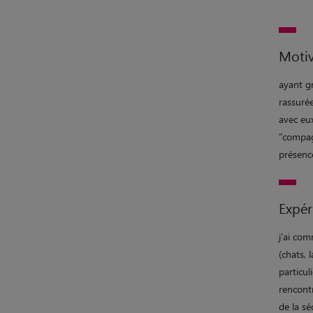
Motiv
ayant g
rassurée
avec eux
"compagn
présenc
Expér
j'ai co
(chats, 
particul
rencont
de la sé