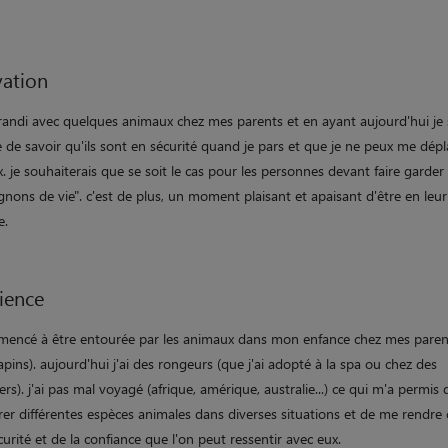
ation
randi avec quelques animaux chez mes parents et en ayant aujourd'hui je 
 de savoir qu'ils sont en sécurité quand je pars et que je ne peux me dépl
. je souhaiterais que se soit le cas pour les personnes devant faire garder 
ons de vie". c'est de plus, un moment plaisant et apaisant d'être en leur
e.
ience
mmencé à être entourée par les animaux dans mon enfance chez mes paren
lapins). aujourd'hui j'ai des rongeurs (que j'ai adopté à la spa ou chez des
iers). j'ai pas mal voyagé (afrique, amérique, australie...) ce qui m'a permis 
rer différentes espèces animales dans diverses situations et de me rendr
curité et de la confiance que l'on peut ressentir avec eux.