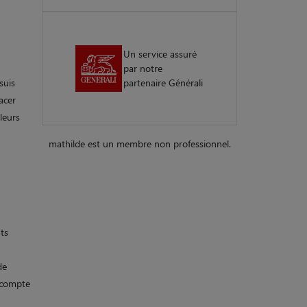
Un service assuré
par notre
suis
partenaire Générali
acer
leurs
mathilde est un membre non professionnel.
ts
de
e compte