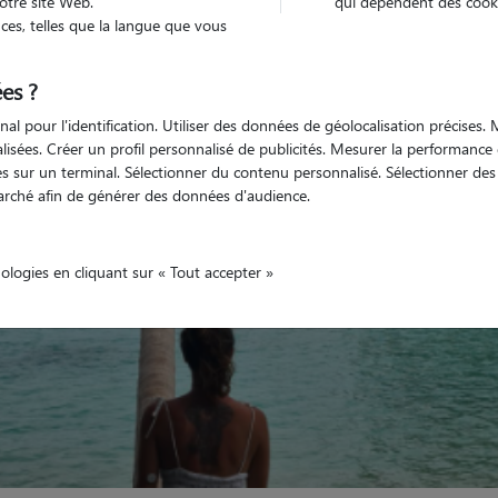
otre site Web.
qui dépendent des cooki
es, telles que la langue que vous
Véhiculé
nimaux
Appartement
es ?
nal pour l'identification. Utiliser des données de géolocalisation précises
nalisées. Créer un profil personnalisé de publicités. Mesurer la performanc
 sur un terminal. Sélectionner du contenu personnalisé. Sélectionner des p
arché afin de générer des données d'audience.
nologies en cliquant sur « Tout accepter »