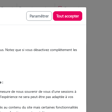
Favoris
Devenir pet sitter
Connexion
Paramétrer
Tout accepter
ovence
sous. Notez que si vous désactivez complètement les
Contacter
e :
L'envoi d'une demande est sans
engagement
mesure de nous souvenir de vous d'une sessions à
 l'expérience ne sera peut-être pas adaptée à vos
s au contenu du site mais certaines fonctionnalités