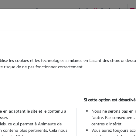
Comment ça marche ?
Recherche
te
/
Provence Alpes Côte d'Azur
/
Bouches-du-Rhône
/
Saint-Rémy-de-Pr
ise les cookies et les technologies similaires en faisant des choix ci-des
thilde
ute risque de ne pas fonctionner correctement.
 sitter à ST REMY DE PROVENCE
10
Si cette option est désactivé
 ans
 en adaptant le site et le contenu à
Nous ne serons pas en 
sser.
l'autre. Par conséquent,
tiels, ce qui permet à Animaute de
centres d'intérêt.
n contenu plus pertinents. Cela nous
Vous aurez toujours accè