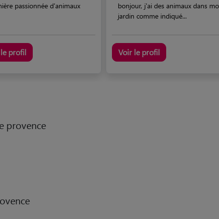
mière passionnée d'animaux
bonjour, j'ai des animaux dans m
jardin comme indiqué...
le profil
Voir le profil
de provence
rovence