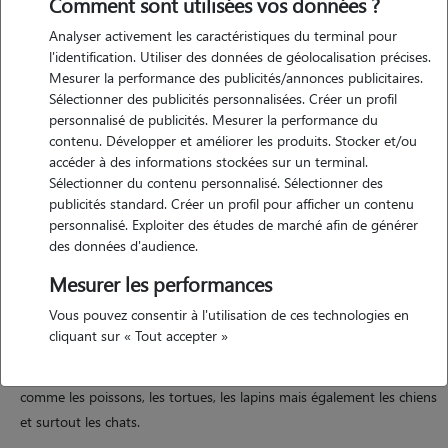
Comment sont utilisées vos données ?
Analyser activement les caractéristiques du terminal pour
l'identification. Utiliser des données de géolocalisation précises.
Mesurer la performance des publicités/annonces publicitaires.
Motivation
Sélectionner des publicités personnalisées. Créer un profil
personnalisé de publicités. Mesurer la performance du
je suis à la recherche d'un job. j'ai toujours vécue avec des chats
contenu. Développer et améliorer les produits. Stocker et/ou
depuis toute petite. les chiens font également parti de mon
accéder à des informations stockées sur un terminal.
entourage régulier. j'adore jouer avec eux, les promener, passer du
Sélectionner du contenu personnalisé. Sélectionner des
temps à faire des câlins et aussi a les observer. le contact avec les
publicités standard. Créer un profil pour afficher un contenu
personnalisé. Exploiter des études de marché afin de générer
animaux m'est donc facile et très valorisant dans le quotidien.
des données d'audience.
Mesurer les performances
Expérience
Vous pouvez consentir à l'utilisation de ces technologies en
cliquant sur « Tout accepter »
je vis avec un chat depuis que je suis née. j'ai a plusieurs reprise
gardée des chiens d'amis. je suis également à l'aise avec des animaux
comme les poissons, les tortues, les lapins mais également les chiens
et surtout les chats.