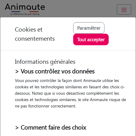
Animaute
/
Occitanie
/
Haute-Garonne
/
Toulouse
Paramétrer
Cookies et
consentements
Alice - Petsitter à
Tout accepter
TOULOUSE
Informations générales
> Vous contrôlez vos données
• 28 ans
Vous pouvez contrôler la façon dont Animaute utilise les
cookies et les technologies similaires en faisant des choix ci-
Garde
dessous. Notez que si vous désactivez complètement les
chez le Pet Sitter
cookies et technologies similaires, le site Animaute risque de
ne pas fonctionner correctement.
> Comment faire des choix
Pas d'animaux
Appartement