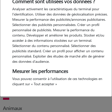
Comment sont utilisées vos données ?
Analyser activement les caractéristiques du terminal pour
Motivation
l'identification. Utiliser des données de géolocalisation précises.
Mesurer la performance des publicités/annonces publicitaires.
je suis passionnée par les animaux et de pouvoir interagir avec eux,
Sélectionner des publicités personnalisées. Créer un profil
ayant moi-même un chien et un lapin je voudrais aider des
personnalisé de publicités. Mesurer la performance du
personnes pour qu'ils puissent s'absenter et que leurs animaux soient
contenu. Développer et améliorer les produits. Stocker et/ou
entre de bonnes mains.
accéder à des informations stockées sur un terminal.
Sélectionner du contenu personnalisé. Sélectionner des
publicités standard. Créer un profil pour afficher un contenu
personnalisé. Exploiter des études de marché afin de générer
Expérience
des données d'audience.
j'ai un chien et je participe à plusieurs événements canins, j'ai effectué
Mesurer les performances
un bac pro vente en animalerie dans lequel j'ai acquérir des
Vous pouvez consentir à l'utilisation de ces technologies en
connaissances et un certificat de capacité espèce non domestique, j'ai
cliquant sur « Tout accepter »
également de l'expérience avec les chats.
Animaux