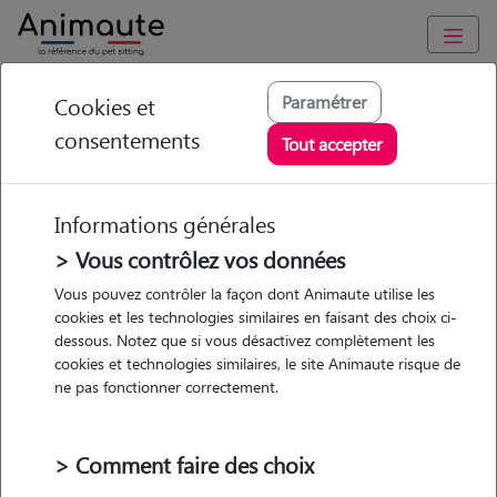
Animaute
/
Hauts-de-France
/
Somme
/
Roye
Paramétrer
Cookies et
consentements
Alicia - Petsitter à
Tout accepter
TILLOLOY
Informations générales
> Vous contrôlez vos données
• 20 ans
Vous pouvez contrôler la façon dont Animaute utilise les
cookies et les technologies similaires en faisant des choix ci-
dessous. Notez que si vous désactivez complètement les
cookies et technologies similaires, le site Animaute risque de
ne pas fonctionner correctement.
2 animaux
Appartement
> Comment faire des choix