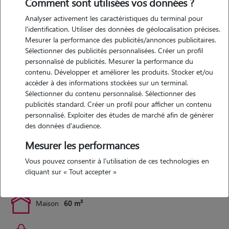
Comment sont utilisées vos données ?
Analyser activement les caractéristiques du terminal pour
l'identification. Utiliser des données de géolocalisation précises.
Expérience
Mesurer la performance des publicités/annonces publicitaires.
Sélectionner des publicités personnalisées. Créer un profil
j'ai grandi avec des chiens, des chats, des hamster des lapin des
personnalisé de publicités. Mesurer la performance du
oiseaux et tout ce qu'il s'en suit ! actuellement j'ai ma maison et mon
contenu. Développer et améliorer les produits. Stocker et/ou
accéder à des informations stockées sur un terminal.
travail et dans ma cours je suis lad jockey pour mon beau père donc
Sélectionner du contenu personnalisé. Sélectionner des
votre animal sera sous ma surveillance 24/24 à la maison
publicités standard. Créer un profil pour afficher un contenu
personnalisé. Exploiter des études de marché afin de générer
des données d'audience.
Logement
Mesurer les performances
j'ai une maison de 5 grandes pièces avec une très grande court sur le
Vous pouvez consentir à l'utilisation de ces technologies en
devant et un grand jardin à l'arrière
cliquant sur « Tout accepter »
Maison
60 m²