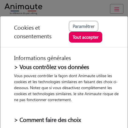
Animaute
/
Hauts-de-France
/
Somme
/
Roye
Paramétrer
Cookies et
consentements
Camille - Petsitter à
Tout accepter
MARQUIVILLERS
Informations générales
> Vous contrôlez vos données
• 20 ans
Vous pouvez contrôler la façon dont Animaute utilise les
cookies et les technologies similaires en faisant des choix ci-
Garde
dessous. Notez que si vous désactivez complètement les
chez le Pet Sitter
cookies et technologies similaires, le site Animaute risque de
ne pas fonctionner correctement.
> Comment faire des choix
1 animal
Maison