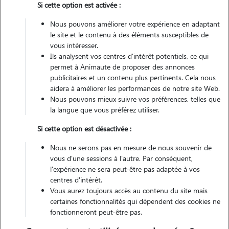
Si cette option est activée :
Nous pouvons améliorer votre expérience en adaptant
Véhiculé
le site et le contenu à des éléments susceptibles de
vous intéresser.
Ils analysent vos centres d'intérêt potentiels, ce qui
Contacter
permet à Animaute de proposer des annonces
publicitaires et un contenu plus pertinents. Cela nous
L'envoi d'une demande est sans engagement
aidera à améliorer les performances de notre site Web.
Nous pouvons mieux suivre vos préférences, telles que
la langue que vous préférez utiliser.
Si cette option est désactivée :
Motivation
Nous ne serons pas en mesure de nous souvenir de
vous d'une sessions à l'autre. Par conséquent,
je souhaiterais garder des animaux pour vous libérer de cette
l'expérience ne sera peut-être pas adaptée à vos
responsabilité pendant votre absences week end / semaine / ou +. je
centres d'intérêt.
peux recevoir les animaux en cage chez moi, et pour les plus gros
Vous aurez toujours accès au contenu du site mais
certaines fonctionnalités qui dépendent des cookies ne
assurer de leurs donner à manger et les sortir chez vous. je peux
fonctionneront peut-être pas.
également faire des ballades / promenade quand vous le souhaiter je
suis véhiculé avec beaucoup de disponibilité