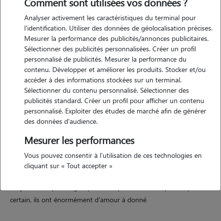
Comment sont utilisées vos données ?
Analyser activement les caractéristiques du terminal pour
Motivation
l'identification. Utiliser des données de géolocalisation précises.
Mesurer la performance des publicités/annonces publicitaires.
madame, monsieur, je m'appelle alicia, je suis de nature douce, j'adore
Sélectionner des publicités personnalisées. Créer un profil
nos amis à poiles long donc je me ferai une joie de prendre du temps
personnalisé de publicités. Mesurer la performance du
pour ces merveilleuse bête j'ai moi même eu des chiens et des chats
contenu. Développer et améliorer les produits. Stocker et/ou
durant mon enfance. dans l'attente d'une réponse à ma candidature,
accéder à des informations stockées sur un terminal.
Sélectionner du contenu personnalisé. Sélectionner des
je reste à votre disposition, je vous adresse madame, monsieur mes
publicités standard. Créer un profil pour afficher un contenu
sincères salutations. mme
personnalisé. Exploiter des études de marché afin de générer
des données d'audience.
Mesurer les performances
Expérience
Vous pouvez consentir à l'utilisation de ces technologies en
j'ai toujours grandi avec des chiens depuis ma naissance, j'ai
cliquant sur « Tout accepter »
également eu 2 chats. mais je suis particulièrement proche dès chiens
car je trouve que malgré qu'ils soit quand même imposant pour
certain, ils ont énormément d'amour à donné