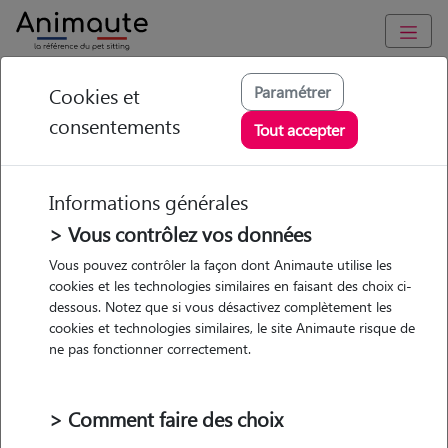
Animaute
/
Auvergne-Rhône-Alpes
/
Loire
/
La Ricamarie
Paramétrer
Cookies et
consentements
Alicia - Petsitter à LA
Tout accepter
RICAMARIE
Informations générales
> Vous contrôlez vos données
• 21 ans
Vous pouvez contrôler la façon dont Animaute utilise les
cookies et les technologies similaires en faisant des choix ci-
dessous. Notez que si vous désactivez complètement les
cookies et technologies similaires, le site Animaute risque de
ne pas fonctionner correctement.
Pas d'animaux
Appartement
> Comment faire des choix