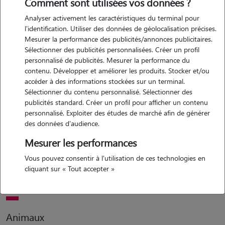
Comment sont utilisées vos données ?
Analyser activement les caractéristiques du terminal pour
Motivation
l'identification. Utiliser des données de géolocalisation précises.
Mesurer la performance des publicités/annonces publicitaires.
bonjour, j'ai des animaux et j'aime les animaux et j'ai vécu avec des
Sélectionner des publicités personnalisées. Créer un profil
animaux est je sais que des fois cela peut être compliqué quand on a
personnalisé de publicités. Mesurer la performance du
pas de personnes pour les promener ou les garder ou qu'on est en
contenu. Développer et améliorer les produits. Stocker et/ou
mobilité réduite :)
accéder à des informations stockées sur un terminal.
Sélectionner du contenu personnalisé. Sélectionner des
publicités standard. Créer un profil pour afficher un contenu
personnalisé. Exploiter des études de marché afin de générer
Expérience
des données d'audience.
j'ai vécu avec des chats comme des chiens, des poissons aussi et un
Mesurer les performances
lapin actuellement j'ai un chat et une chienne je m'en suis occupée
Vous pouvez consentir à l'utilisation de ces technologies en
avec ma famille et je sais pas quoi dire de plus les animaux m'aiment
cliquant sur « Tout accepter »
beaucoup en général
Animaux