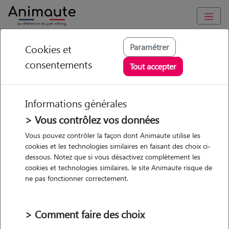
Animaute
/
Ile-de-France
/
Val-d'Oise
/
Montmorency
Paramétrer
Cookies et
consentements
Alicia - Petsitter à
Tout accepter
MONTMORENCY
Informations générales
> Vous contrôlez vos données
• 21 ans
Vous pouvez contrôler la façon dont Animaute utilise les
cookies et les technologies similaires en faisant des choix ci-
dessous. Notez que si vous désactivez complètement les
cookies et technologies similaires, le site Animaute risque de
ne pas fonctionner correctement.
2 animaux
Appartement
> Comment faire des choix