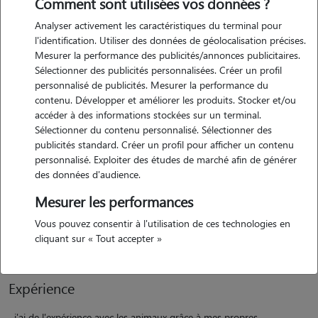
Comment sont utilisées vos données ?
Analyser activement les caractéristiques du terminal pour
l'identification. Utiliser des données de géolocalisation précises.
Mesurer la performance des publicités/annonces publicitaires.
Sélectionner des publicités personnalisées. Créer un profil
Motivation
personnalisé de publicités. Mesurer la performance du
contenu. Développer et améliorer les produits. Stocker et/ou
passionnée par les animaux, je propose mes services pour garder vos
accéder à des informations stockées sur un terminal.
compagnons pendant vos absences. chiens, chats, rongeurs ou
Sélectionner du contenu personnalisé. Sélectionner des
autres animaux de compagnie, ils seront accueillis avec attention,
publicités standard. Créer un profil pour afficher un contenu
personnalisé. Exploiter des études de marché afin de générer
douceur et sérieux. je peux assurer les promenades, les repas, les jeux,
des données d'audience.
les câlins ainsi que le respect de leurs habitudes pour qu'ils se sentent
en confiance. n'hésitez pas à me contacter pour plus d'informations
Mesurer les performances
ou pour discuter des besoins de votre animal. je serai ravie de
Vous pouvez consentir à l'utilisation de ces technologies en
prendre soin de lui !
cliquant sur « Tout accepter »
Expérience
j'ai de l'expérience avec les animaux grâce à mes propres