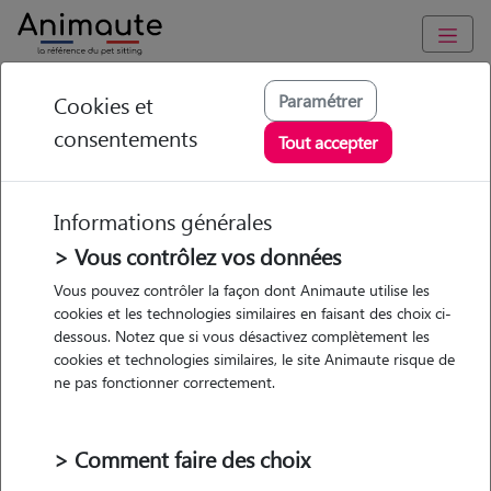
Animaute
/
Auvergne-Rhône-Alpes
/
Rhône
/
Meyzieu
Paramétrer
Cookies et
consentements
Ambre - Petsitter à
Tout accepter
PUSIGNAN
Informations générales
> Vous contrôlez vos données
• 20 ans
Vous pouvez contrôler la façon dont Animaute utilise les
cookies et les technologies similaires en faisant des choix ci-
Garde
dessous. Notez que si vous désactivez complètement les
chez le Pet Sitter
cookies et technologies similaires, le site Animaute risque de
ne pas fonctionner correctement.
> Comment faire des choix
1 animal
Maison