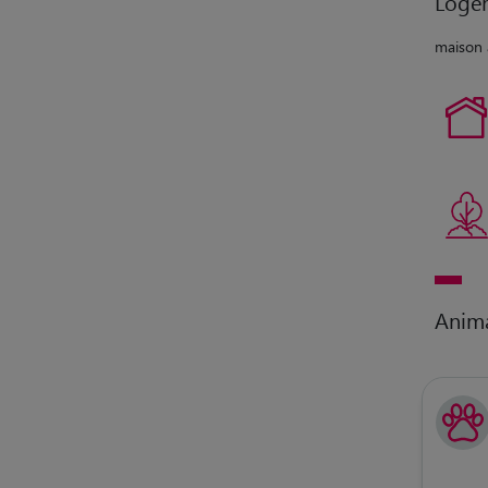
Loge
maison 
Anim