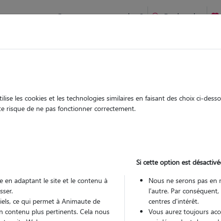
Comment ça marche ?
Recherche
te
/
Nouvelle Aquitaine
/
Gironde
/
Saint-André-de-Cubzac
ise les cookies et les technologies similaires en faisant des choix ci-des
elie
ute risque de ne pas fonctionner correctement.
 sitter à PEUJARD 33240
 ans
Si cette option est désactivé
arde
 le Pet Sitter
 en adaptant le site et le contenu à
Nous ne serons pas en 
sser.
l'autre. Par conséquent,
tiels, ce qui permet à Animaute de
centres d'intérêt.
n contenu plus pertinents. Cela nous
Vous aurez toujours accè