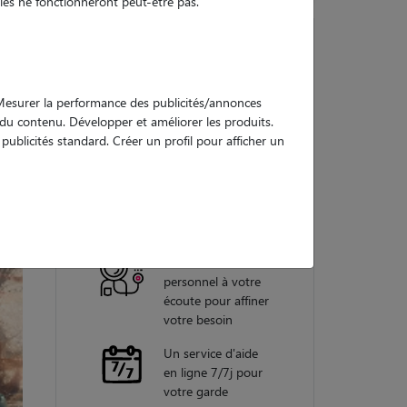
es ne fonctionneront peut-être pas.
Nos
. Mesurer la performance des publicités/annonces
garanties
e du contenu. Développer et améliorer les produits.
ublicités standard. Créer un profil pour afficher un
Une assistance
vétérinaire pour
chaque garde
Un conseiller
personnel à votre
écoute pour affiner
votre besoin
Un service d'aide
en ligne 7/7j pour
votre garde