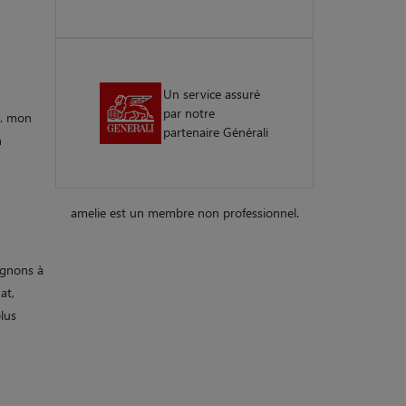
Un service assuré
par notre
x. mon
partenaire Générali
n
amelie est un membre non professionnel.
pagnons à
at,
lus