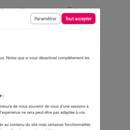
Favoris
Devenir pet sitter
Connexion
Paramétrer
Tout accepter
sous. Notez que si vous désactivez complètement les
5
Gardes réalisées
Contacter
e :
L'envoi d'une demande est sans
mesure de nous souvenir de vous d'une sessions à
engagement
 l'expérience ne sera peut-être pas adaptée à vos
s au contenu du site mais certaines fonctionnalités