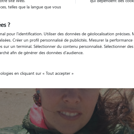
otre site Web.
qui dépendent des cooki
es, telles que la langue que vous
es ?
Non véhiculé
nimaux
Maison
nal pour l'identification. Utiliser des données de géolocalisation précises
nalisées. Créer un profil personnalisé de publicités. Mesurer la performanc
 sur un terminal. Sélectionner du contenu personnalisé. Sélectionner des p
arché afin de générer des données d'audience.
nologies en cliquant sur « Tout accepter »