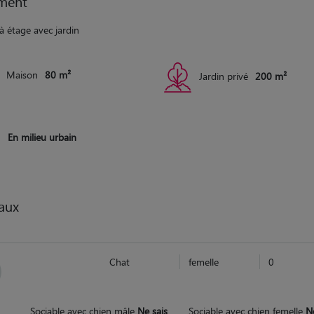
ment
à étage avec jardin
Maison
80 m²
Jardin privé
200 m²
En milieu urbain
aux
Chat
femelle
0
Sociable avec chien mâle
Ne sais
Sociable avec chien femelle
N