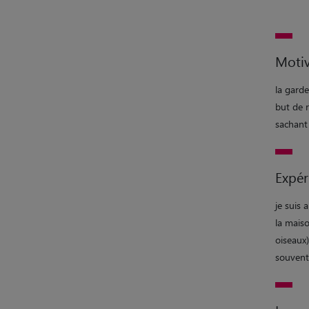
Motiv
la gard
but de r
sachant
Expér
je suis 
la maiso
oiseaux
souvent