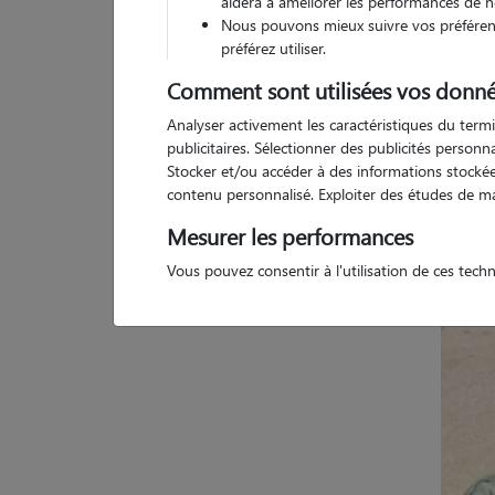
aidera à améliorer les performances de n
(
2 avis
)
Nous pouvons mieux suivre vos préférenc
5
/5
préférez utiliser.
Comment sont utilisées vos donné
6 a
Analyser activement les caractéristiques du termi
publicitaires. Sélectionner des publicités person
Stocker et/ou accéder à des informations stockées
contenu personnalisé. Exploiter des études de m
Mesurer les performances
Vous pouvez consentir à l'utilisation de ces tech