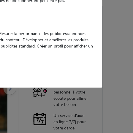
es ne fonctionneront peut-être pas.
Nos
. Mesurer la performance des publicités/annonces
garanties
e du contenu. Développer et améliorer les produits.
ublicités standard. Créer un profil pour afficher un
Une assistance
vétérinaire pour
chaque garde
Un conseiller
personnel à votre
écoute pour affiner
votre besoin
Un service d'aide
en ligne 7/7j pour
votre garde