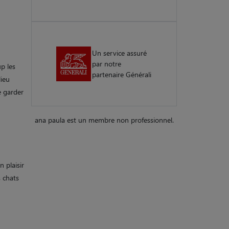
Un service assuré
par notre
up les
partenaire Générali
lieu
e garder
ana paula est un membre non professionnel.
n plaisir
s chats