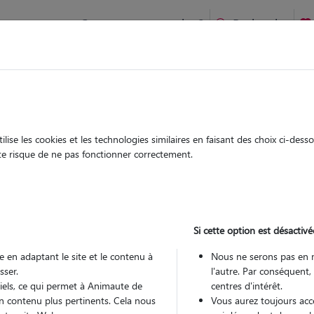
Comment ça marche ?
Recherche
te
/
Ile-de-France
/
Val-d'Oise
/
Bezons
ise les cookies et les technologies similaires en faisant des choix ci-des
a paula
ute risque de ne pas fonctionner correctement.
 sitter à BEZONS 95870
 ans
Si cette option est désactivé
arde
Promenades
 le Pet Sitter
 en adaptant le site et le contenu à
Nous ne serons pas en 
sser.
l'autre. Par conséquent,
tiels, ce qui permet à Animaute de
centres d'intérêt.
n contenu plus pertinents. Cela nous
Vous aurez toujours accè