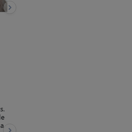
s.
le
la