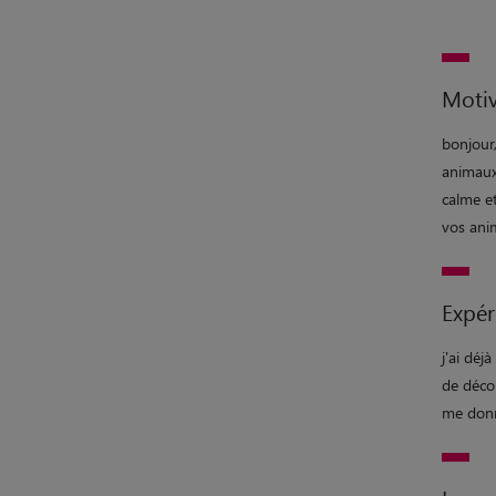
Motiv
bonjour,
animaux
calme et
vos ani
Expér
j'ai déj
de décou
me donn