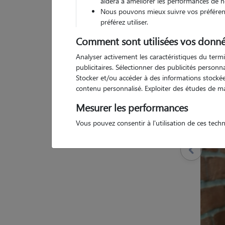
aidera à améliorer les performances de n
(
10 avis
)
Nous pouvons mieux suivre vos préférenc
5
/5
préférez utiliser.
Comment sont utilisées vos donné
Pas d
Analyser activement les caractéristiques du termi
publicitaires. Sélectionner des publicités person
Stocker et/ou accéder à des informations stockées
contenu personnalisé. Exploiter des études de m
Mesurer les performances
Vous pouvez consentir à l'utilisation de ces tech