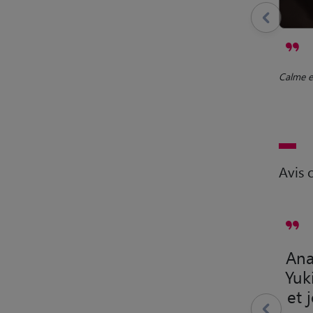
Calme e
Avis c
Ana
Yuk
et 