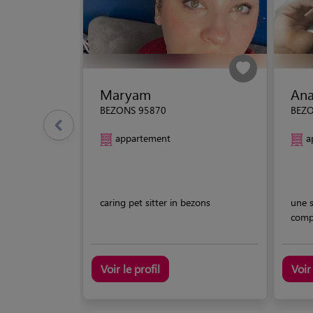
Maryam
Ana
BEZONS 95870
BEZO
appartement
a
caring pet sitter in bezons
une 
com
Voir le profil
Voir 