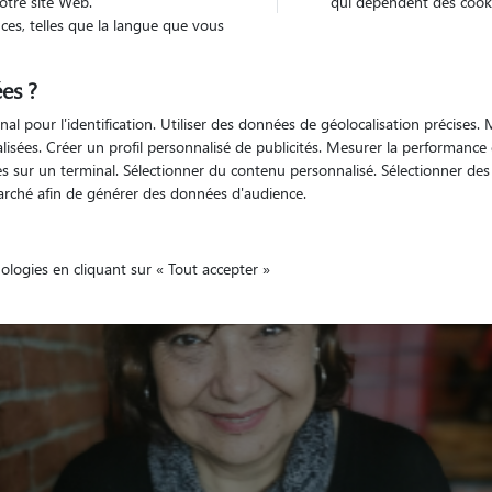
otre site Web.
qui dépendent des cooki
es, telles que la langue que vous
es ?
Véhiculé
'animaux
Appartement
nal pour l'identification. Utiliser des données de géolocalisation précises
nalisées. Créer un profil personnalisé de publicités. Mesurer la performanc
 sur un terminal. Sélectionner du contenu personnalisé. Sélectionner des p
arché afin de générer des données d'audience.
nologies en cliquant sur « Tout accepter »