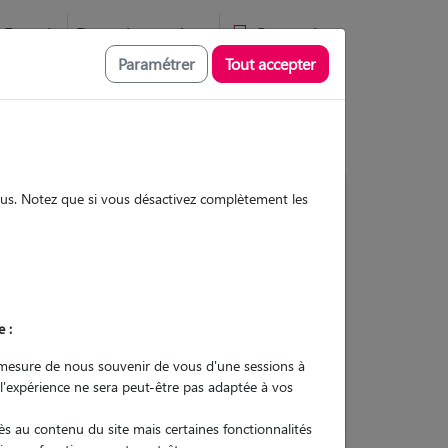
Favoris
Devenir pet sitter
Connexion
Paramétrer
Tout accepter
sous. Notez que si vous désactivez complètement les
14
Gardes réalisées
Contacter
e :
L'envoi d'une demande est sans
mesure de nous souvenir de vous d'une sessions à
engagement
 l'expérience ne sera peut-être pas adaptée à vos
s au contenu du site mais certaines fonctionnalités