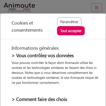
Animaute
/
Auvergne-Rhône-Alpes
/
Loire
/
Soissons
Paramétrer
Cookies et
consentements
Anaïs - Petsitter à
Tout accepter
Soissons
Informations générales
> Vous contrôlez vos données
• 33 ans
Vous pouvez contrôler la façon dont Animaute utilise les
cookies et les technologies similaires en faisant des choix ci-
dessous. Notez que si vous désactivez complètement les
cookies et technologies similaires, le site Animaute risque de
ne pas fonctionner correctement.
Pas d'animaux
Maison
> Comment faire des choix