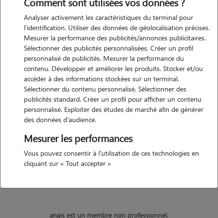
Comment sont utilisées vos données ?
Analyser activement les caractéristiques du terminal pour
Motivation
l'identification. Utiliser des données de géolocalisation précises.
Mesurer la performance des publicités/annonces publicitaires.
je suis actuellement disponible pour des visites et gardes à domicile
Sélectionner des publicités personnalisées. Créer un profil
tous les jours de la semaine selon les horaires demandés. j'aime
personnalisé de publicités. Mesurer la performance du
consacré mon temps libre aux animaux et serais ravie de pouvoir
contenu. Développer et améliorer les produits. Stocker et/ou
vous aider en m'occupant des vôtres.
accéder à des informations stockées sur un terminal.
Sélectionner du contenu personnalisé. Sélectionner des
publicités standard. Créer un profil pour afficher un contenu
personnalisé. Exploiter des études de marché afin de générer
Expérience
des données d'audience.
je vis avec des chats depuis mon enfance. je partage actuellement
Mesurer les performances
mon logement avec une minette de 12 ans, joueuse et câline. je
Vous pouvez consentir à l'utilisation de ces technologies en
garde souvent les chats de ma famille et me suis également déjà
cliquant sur « Tout accepter »
occupée de lapins, cochons d'inde, hamsters, poissons.
anaïs est un membre non professionnel.