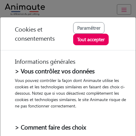
Animaute
/
Occitanie
/
Hérault
/
Olonzac
Paramétrer
Cookies et
consentements
Ananda - Petsitter à
Tout accepter
CAPESTANG
Informations générales
> Vous contrôlez vos données
• 28 ans
Vous pouvez contrôler la façon dont Animaute utilise les
cookies et les technologies similaires en faisant des choix ci-
Garde
dessous. Notez que si vous désactivez complètement les
chez le Pet Sitter
cookies et technologies similaires, le site Animaute risque de
ne pas fonctionner correctement.
> Comment faire des choix
3 animaux
Maison