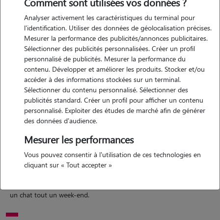
Comment sont utilisées vos données ?
Analyser activement les caractéristiques du terminal pour
l'identification. Utiliser des données de géolocalisation précises.
Mesurer la performance des publicités/annonces publicitaires.
Motivation
Sélectionner des publicités personnalisées. Créer un profil
personnalisé de publicités. Mesurer la performance du
je suis une personne intuitive et sensible. le lien avec les animaux est
contenu. Développer et améliorer les produits. Stocker et/ou
très important pour moi. passer du temps avec des animaux, rassurer
accéder à des informations stockées sur un terminal.
les maîtres et maîtresses de ces derniers et avoir un lien avec chaque
Sélectionner du contenu personnalisé. Sélectionner des
animal.
publicités standard. Créer un profil pour afficher un contenu
personnalisé. Exploiter des études de marché afin de générer
des données d'audience.
Expérience
Mesurer les performances
Vous pouvez consentir à l'utilisation de ces technologies en
j'ai personnellement 2 chats que je promène régulièrement. j'ai
cliquant sur « Tout accepter »
également dressé un poney par le passé et j'accompagne des amies
en cours canin de temps en temps. j'ai récemment gardé un chien et
un chat tout un week-end.