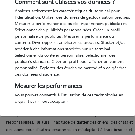
Comment sont utilisées vos données ?
Analyser activement les caractéristiques du terminal pour
Motivation
l'identification. Utiliser des données de géolocalisation précises.
Mesurer la performance des publicités/annonces publicitaires.
j'ai toujours aimé les animaux et le contact avec les gens. garder des
Sélectionner des publicités personnalisées. Créer un profil
animaux me permet d'allier ces deux passions tout en rendant
personnalisé de publicités. Mesurer la performance du
service. je suis une personne douce, patiente et attentive au bien-
contenu. Développer et améliorer les produits. Stocker et/ou
être des animaux. leur apporter de l'attention, des soins et de
accéder à des informations stockées sur un terminal.
Sélectionner du contenu personnalisé. Sélectionner des
l'affection est quelque chose qui me tient vraiment à coeur, et je le
publicités standard. Créer un profil pour afficher un contenu
fais toujours avec sérieux et plaisir.
personnalisé. Exploiter des études de marché afin de générer
des données d'audience.
Mesurer les performances
Expérience
Vous pouvez consentir à l'utilisation de ces technologies en
j'ai grandi entourée d'animaux. j'ai eu un chat et j'ai actuellement un
cliquant sur « Tout accepter »
chien de 6 ans ainsi qu'un lapin de 3 ans. je m'occupe également
d'une jument trois fois par semaine, ce qui m'a appris le sens des
responsabilités. j'ai aussi l'habitude de garder des chiens, des chats et
des lapins pour d'autres personnes, en m'adaptant à leurs besoins et