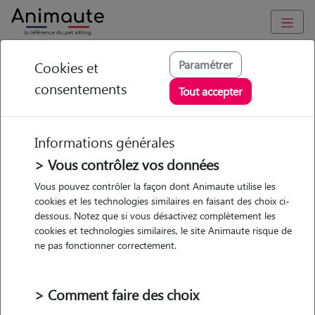
Animaute
/
Normandie
/
Eure
/
Val-de-Reuil
Paramétrer
Cookies et
consentements
Angele - Petsitter à
Tout accepter
VAL DE REUIL
Informations générales
> Vous contrôlez vos données
• 21 ans
Vous pouvez contrôler la façon dont Animaute utilise les
cookies et les technologies similaires en faisant des choix ci-
dessous. Notez que si vous désactivez complètement les
cookies et technologies similaires, le site Animaute risque de
ne pas fonctionner correctement.
2 animaux
Appartement
> Comment faire des choix