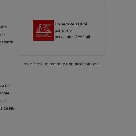
Un service assuré
atre
par notre
 me
partenaire Générali
garantir
maelle est un membre non professionnel.
ossède
agnie.
e à
s de jeu