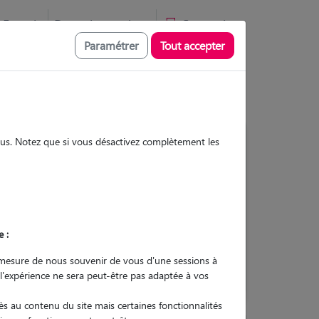
Favoris
Devenir pet sitter
Connexion
Paramétrer
Tout accepter
sous. Notez que si vous désactivez complètement les
Contacter
e :
L'envoi d'une demande est sans
engagement
mesure de nous souvenir de vous d'une sessions à
 l'expérience ne sera peut-être pas adaptée à vos
s au contenu du site mais certaines fonctionnalités