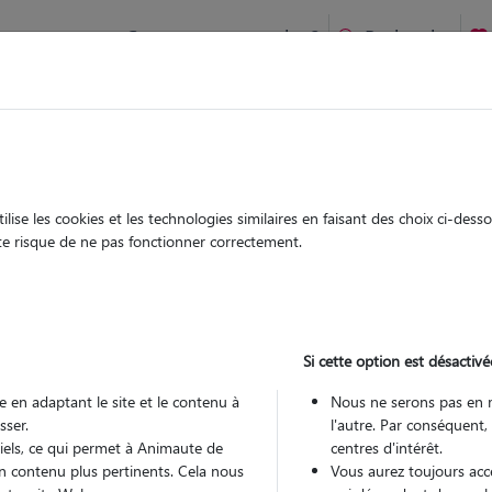
Comment ça marche ?
Recherche
te
/
Normandie
/
Eure
/
Val-de-Reuil
ise les cookies et les technologies similaires en faisant des choix ci-des
elle
ute risque de ne pas fonctionner correctement.
 sitter à VAL DE REUIL 27100
 ans
Si cette option est désactivé
 en adaptant le site et le contenu à
Nous ne serons pas en 
sser.
l'autre. Par conséquent,
tiels, ce qui permet à Animaute de
centres d'intérêt.
n contenu plus pertinents. Cela nous
Vous aurez toujours accè