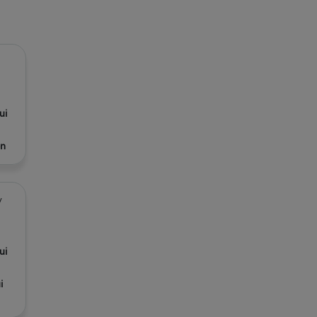
ui
n
/
ui
i