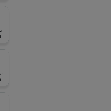
/
ui
i
on
i