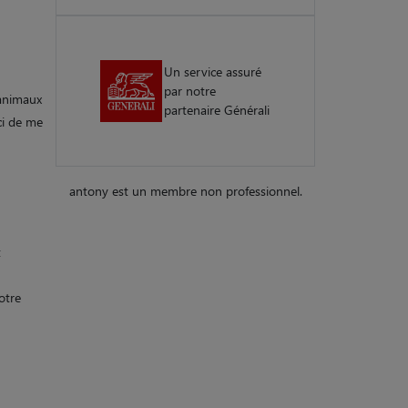
Un service assuré
par notre
 animaux
partenaire Générali
ci de me
antony est un membre non professionnel.
t
otre