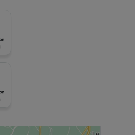
on
i
on
i