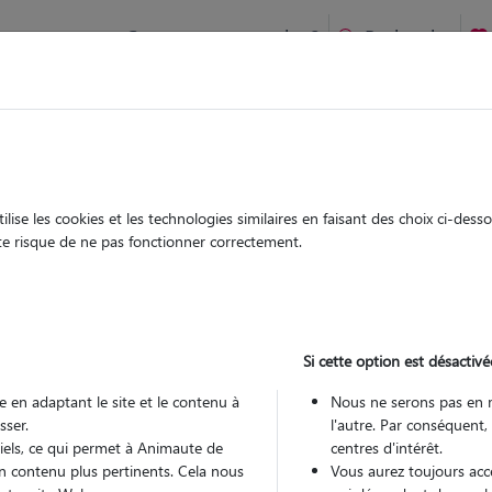
Comment ça marche ?
Recherche
te
/
Normandie
/
Orne
/
Argentan
ise les cookies et les technologies similaires en faisant des choix ci-des
tony
ute risque de ne pas fonctionner correctement.
 sitter à ARGENTAN 61200
 ans
Si cette option est désactivé
romenades
 en adaptant le site et le contenu à
Nous ne serons pas en 
sser.
l'autre. Par conséquent,
tiels, ce qui permet à Animaute de
centres d'intérêt.
n contenu plus pertinents. Cela nous
Vous aurez toujours accè