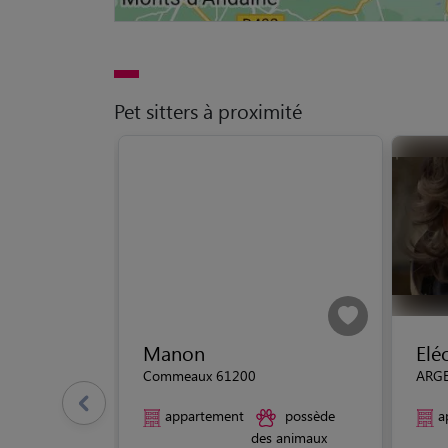
Pet sitters à proximité
Manon
Elé
Commeaux 61200
ARG
appartement
possède
a
des animaux