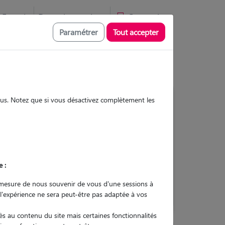
Favoris
Devenir pet sitter
Connexion
Paramétrer
Tout accepter
sous. Notez que si vous désactivez complètement les
Contacter
e :
L'envoi d'une demande est sans
engagement
mesure de nous souvenir de vous d'une sessions à
 l'expérience ne sera peut-être pas adaptée à vos
s au contenu du site mais certaines fonctionnalités