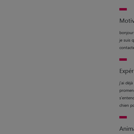
Motiv
bonjour
je suis 
contact
Expér
j'ai déj
promener
s'enten
chien p
Anim