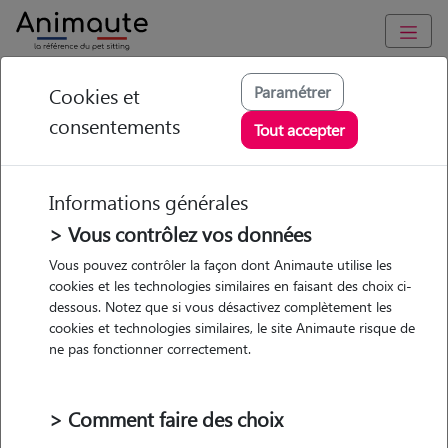
Animaute
/
Wallonie
/
Province Hainaut
/
Mandelieu-la-Napoule
Paramétrer
Cookies et
consentements
Aude - Petsitter à
Tout accepter
Mandelieu-la-
Napoule
Informations générales
> Vous contrôlez vos données
Vous pouvez contrôler la façon dont Animaute utilise les
cookies et les technologies similaires en faisant des choix ci-
5
/5
(
4 avis
)
dessous. Notez que si vous désactivez complètement les
cookies et technologies similaires, le site Animaute risque de
• 49 ans
ne pas fonctionner correctement.
> Comment faire des choix