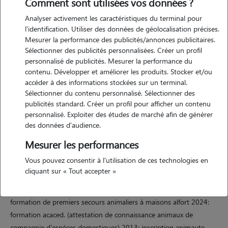
Comment sont utilisées vos données ?
Analyser activement les caractéristiques du terminal pour
l'identification. Utiliser des données de géolocalisation précises.
Mesurer la performance des publicités/annonces publicitaires.
Sélectionner des publicités personnalisées. Créer un profil
personnalisé de publicités. Mesurer la performance du
contenu. Développer et améliorer les produits. Stocker et/ou
Motivation
accéder à des informations stockées sur un terminal.
Sélectionner du contenu personnalisé. Sélectionner des
j'ai toujours vécu avec des chats: leur présence m'est naturelle et j'ai
publicités standard. Créer un profil pour afficher un contenu
une très grande connaissance de leurs besoins et comportements. je
personnalisé. Exploiter des études de marché afin de générer
des données d'audience.
me propose de vous rencontrer afin de me présenter (à mon domicile
ou au votre) afin que vous puissiez vous absenter en toute sérénité.
Mesurer les performances
je suis à votre écoute ainsi qu'à celle de votre protégé. disponible,
Vous pouvez consentir à l'utilisation de ces technologies en
réactive, attentionnée et surtout passionnée, je saurai apporter à
cliquant sur « Tout accepter »
votre animal ce dont il a besoin tout en vous envoyant régulièrement
des nouvelles et photos par sms si vous le souhaitez. 2017:
formation de premiers secours animaliers à maisons alfort 2024:
formation acaced. (attestation de connaissance animaux de
compagnie d'espèces domestiques) 2013: inscription animaute