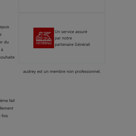
epuis
Un service assuré
e
par notre
er du
partenaire Générali
 à
souhaite
audrey est un membre non professionnel.
même fait
ellement
 fois