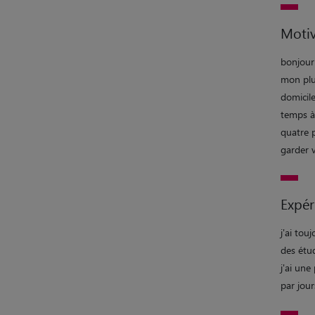
Motiv
bonjour
mon plus
domicile
temps à
quatre p
garder 
Expér
j'ai tou
des étu
j'ai une
par jou