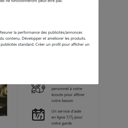
es ne fonctionneront peut-être pas.
Nos
. Mesurer la performance des publicités/annonces
garanties
e du contenu. Développer et améliorer les produits.
ublicités standard. Créer un profil pour afficher un
Une assistance
vétérinaire pour
chaque garde
Un conseiller
personnel à votre
écoute pour affiner
votre besoin
Un service d'aide
en ligne 7/7j pour
votre garde