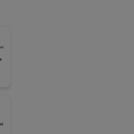
ier
e
ui