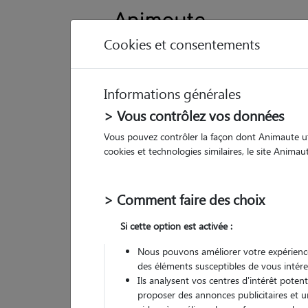
Cookies et consentements
Informations générales
Animau
> Vous contrôlez vos données
Vous pouvez contrôler la façon dont Animaute util
Au
cookies et technologies similaires, le site Anima
Pet
> Comment faire des choix
• 36
Si cette option est activée :
Nous pouvons améliorer votre expérience
des éléments susceptibles de vous intére
(
1 avis
)
Ils analysent vos centres d'intérêt poten
5
/5
proposer des annonces publicitaires et u