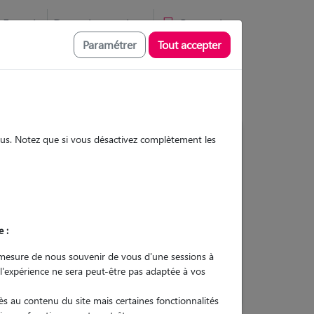
Favoris
Devenir pet sitter
Connexion
Paramétrer
Tout accepter
sous. Notez que si vous désactivez complètement les
3
Gardes réalisées
Contacter
e :
L'envoi d'une demande est sans
mesure de nous souvenir de vous d'une sessions à
engagement
 l'expérience ne sera peut-être pas adaptée à vos
s au contenu du site mais certaines fonctionnalités