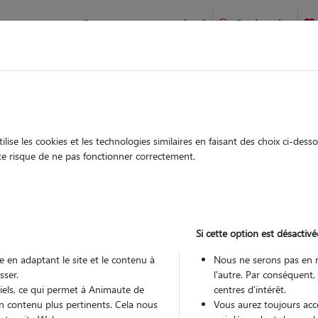
Comment ça marche ?
Recherche
te
/
Auvergne-Rhône-Alpes
/
Haute-Savoie
/
Annemasse
ise les cookies et les technologies similaires en faisant des choix ci-des
drey
ute risque de ne pas fonctionner correctement.
 sitter à VETRAZ MONTHOUX 74100
 ans
Si cette option est désactivé
 en adaptant le site et le contenu à
Nous ne serons pas en 
sser.
l'autre. Par conséquent,
tiels, ce qui permet à Animaute de
centres d'intérêt.
n contenu plus pertinents. Cela nous
Vous aurez toujours accè