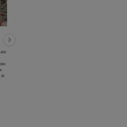
 été
 des
e
ils