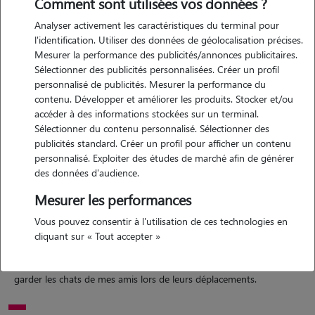
Comment sont utilisées vos données ?
Analyser activement les caractéristiques du terminal pour
l'identification. Utiliser des données de géolocalisation précises.
Mesurer la performance des publicités/annonces publicitaires.
Motivation
Sélectionner des publicités personnalisées. Créer un profil
personnalisé de publicités. Mesurer la performance du
Étant une grande fan des animaux, je me permets de vous proposer
contenu. Développer et améliorer les produits. Stocker et/ou
mes services afin de prendre soin de vos animaux et de les occuper
accéder à des informations stockées sur un terminal.
afin qu'ils puissent être épanouis lorsque vous êtes occuper. cela
Sélectionner du contenu personnalisé. Sélectionner des
serait avec grand plaisir
publicités standard. Créer un profil pour afficher un contenu
personnalisé. Exploiter des études de marché afin de générer
des données d'audience.
Expérience
Mesurer les performances
Vous pouvez consentir à l'utilisation de ces technologies en
j'ai toujours grandi avec des animaux chez mes parents. j'ai
cliquant sur « Tout accepter »
actuellement 3 chats ( chez mes parents) et j'ai grandi avec de
nombreux chiens appartement à ma famille. j'ai déjà eu l'occasion de
garder les chats de mes amis lors de leurs déplacements.