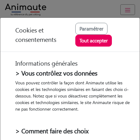
Animaute
/
Bruxelles-Capitale
/
Bruxelles-Capitale
/
Montluel
Paramétrer
Cookies et
consentements
Aurélie - Petsitter à
Tout accepter
Montluel
Informations générales
> Vous contrôlez vos données
• 23 ans
Vous pouvez contrôler la façon dont Animaute utilise les
cookies et les technologies similaires en faisant des choix ci-
Garde
dessous. Notez que si vous désactivez complètement les
chez le Pet Sitter
cookies et technologies similaires, le site Animaute risque de
ne pas fonctionner correctement.
> Comment faire des choix
Pas d'animaux
Appartement