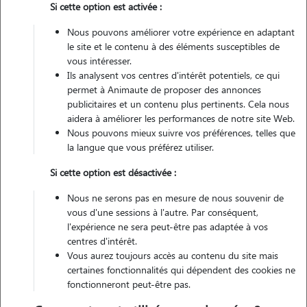
Si cette option est activée :
Véhiculé
Nous pouvons améliorer votre expérience en adaptant
le site et le contenu à des éléments susceptibles de
Contacter
vous intéresser.
Ils analysent vos centres d'intérêt potentiels, ce qui
L'envoi d'une demande est sans engagement
permet à Animaute de proposer des annonces
publicitaires et un contenu plus pertinents. Cela nous
aidera à améliorer les performances de notre site Web.
Nous pouvons mieux suivre vos préférences, telles que
la langue que vous préférez utiliser.
Motivation
Si cette option est désactivée :
hello ! je suis étudiante infirmière en troisième année... en tant
Nous ne serons pas en mesure de nous souvenir de
qu'étudiant étudiante financer mes études et très compliqué et étant
vous d'une sessions à l'autre. Par conséquent,
donné que j'adore les animaux, je me propose pour les balades et et
l'expérience ne sera peut-être pas adaptée à vos
centres d'intérêt.
les gardes de chat à domicile ?
Vous aurez toujours accès au contenu du site mais
certaines fonctionnalités qui dépendent des cookies ne
fonctionneront peut-être pas.
Expérience