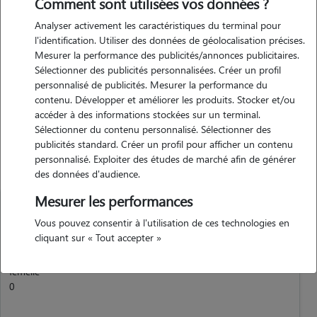
Comment sont utilisées vos données ?
je n'ai pas forcément d'expérience avec les minous, cependant, j'ai
Analyser activement les caractéristiques du terminal pour
deux chats à la maison, des beaux chat roux, pumkin et marcel... je
l'identification. Utiliser des données de géolocalisation précises.
me suis également occupé de chat de mes amis. je ne peux pas
Mesurer la performance des publicités/annonces publicitaires.
prendre les chats à domicile chez moi, mais je peux les garder chez
Sélectionner des publicités personnalisées. Créer un profil
personnalisé de publicités. Mesurer la performance du
vous??
contenu. Développer et améliorer les produits. Stocker et/ou
accéder à des informations stockées sur un terminal.
Sélectionner du contenu personnalisé. Sélectionner des
Animaux
publicités standard. Créer un profil pour afficher un contenu
personnalisé. Exploiter des études de marché afin de générer
des données d'audience.
Mesurer les performances
Vous pouvez consentir à l'utilisation de ces technologies en
cliquant sur « Tout accepter »
Chat
femelle
0