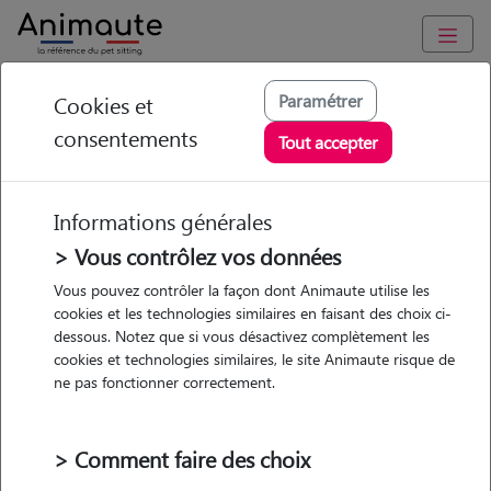
Animaute
/
Bourgogne-Franche-Comte
/
Yonne
/
Pont-sur-Yonne
Paramétrer
Cookies et
consentements
Camille - Petsitter à
Tout accepter
CUY
Informations générales
> Vous contrôlez vos données
• 22 ans
Vous pouvez contrôler la façon dont Animaute utilise les
cookies et les technologies similaires en faisant des choix ci-
dessous. Notez que si vous désactivez complètement les
cookies et technologies similaires, le site Animaute risque de
ne pas fonctionner correctement.
2 animaux
Appartement
> Comment faire des choix