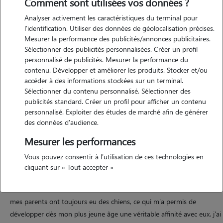
Comment sont utilisées vos données ?
Analyser activement les caractéristiques du terminal pour
Motivation
l'identification. Utiliser des données de géolocalisation précises.
Mesurer la performance des publicités/annonces publicitaires.
récemment diplômée d'un master en science politique, je suis
Sélectionner des publicités personnalisées. Créer un profil
actuellement à la recherche d'un emploi dans mon domaine. en
personnalisé de publicités. Mesurer la performance du
parallèle de mes démarches professionnelles, je souhaite occuper mes
contenu. Développer et améliorer les produits. Stocker et/ou
journées en me consacrant à des activités qui me tiennent à coeur.
accéder à des informations stockées sur un terminal.
Sélectionner du contenu personnalisé. Sélectionner des
m'occuper d'animaux, les sortir et jouer avec eux correspond
publicités standard. Créer un profil pour afficher un contenu
pleinement à cette volonté. passionnée et attentionnée, je serais ravie
personnalisé. Exploiter des études de marché afin de générer
de veiller sur vos compagnons à quatre pattes, en prenant soin de
des données d'audience.
leur bien-être avec sérieux et bienveillance. j'aurais à coeur de leur
Mesurer les performances
tenir compagnie, tout en respectant vos consignes.
Vous pouvez consentir à l'utilisation de ces technologies en
cliquant sur « Tout accepter »
Expérience
mes parents ont toujours eu des chiens, ce qui m'a permis de
développer dès mon plus jeune âge une véritable affinité avec eux. j'ai