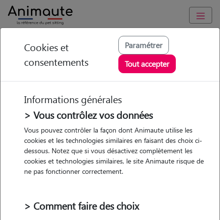
Animaute
/
Ile-de-France
/
Hauts-de-Seine
/
Châtillon
Paramétrer
Cookies et
consentements
Camille - Petsitter à
Tout accepter
CHATILLON
Informations générales
> Vous contrôlez vos données
• 24 ans
Vous pouvez contrôler la façon dont Animaute utilise les
cookies et les technologies similaires en faisant des choix ci-
dessous. Notez que si vous désactivez complètement les
cookies et technologies similaires, le site Animaute risque de
ne pas fonctionner correctement.
Pas d'animaux
Appartement
> Comment faire des choix