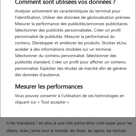
Comment sont utilisées vos données ?
Analyser activement les caractéristiques du terminal pour
l'identification. Utiliser des données de géolocalisation précises.
Mesurer la performance des publicités/annonces publicitaires.
Sélectionner des publicités personnalisées. Créer un profil
personnalisé de publicités. Mesurer la performance du
contenu. Développer et améliorer les produits. Stocker et/ou
Motivation
accéder à des informations stockées sur un terminal.
Sélectionner du contenu personnalisé. Sélectionner des
publicités standard. Créer un profil pour afficher un contenu
pourquoi je fais ça ? parce que pour moi, une maison sans poils ou
personnalisé. Exploiter des études de marché afin de générer
sans petites pattes, c'est un peu vide ! j'aime les animaux plus que
des données d'audience.
tout et mon plus grand bonheur, c'est de leur éviter le chenille ou
Mesurer les performances
l'isolement. mon objectif est simple : que votre compagnon se sente
comme en vacances à la maison chez tata camcam (et tonton alex). je
Vous pouvez consentir à l'utilisation de ces technologies en
m'occuperai de lui avec autant de gaga-titude et de sérieux que si
cliquant sur « Tout accepter »
c'était le mien. bref, je suis là pour leur donner tout l'amour qu'ils
méritent en votre absence (et promis, je ne compte ni les les bisous,
ni les friandises) ! en plus je suis très active donc c'est super pour les
chiens, mais j'aime tout le monde, les chats, les lapins, les tortues