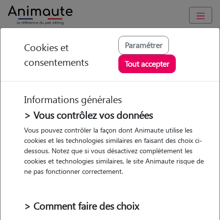
Animaute
/
Nouvelle Aquitaine
/
Gironde
/
Bordeaux
Paramétrer
Cookies et
consentements
Camille - Petsitter à
Tout accepter
BORDEAUX
Informations générales
> Vous contrôlez vos données
Vous pouvez contrôler la façon dont Animaute utilise les
5
/5
(
1 avis
)
cookies et les technologies similaires en faisant des choix ci-
dessous. Notez que si vous désactivez complètement les
• 23 ans
cookies et technologies similaires, le site Animaute risque de
Garde
Promenades
ne pas fonctionner correctement.
chez le Pet Sitter
> Comment faire des choix