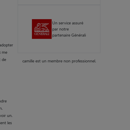
Un service assuré
par notre
partenaire Générali
adopter
ux me
t de
camille est un membre non professionnel.
ndre
n.
voir un.
ent les