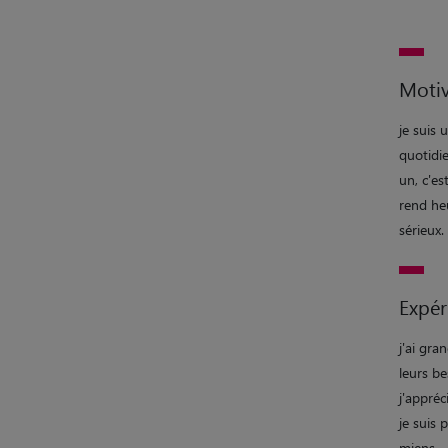
Motiv
je suis
quotidi
un, c'e
rend he
sérieux.
Expér
j'ai gr
leurs be
j'appréc
je suis 
miens.