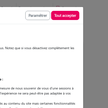
Favoris
Devenir pet sitter
Connexion
Paramétrer
Tout accepter
sous. Notez que si vous désactivez complètement les
Contacter
e :
L'envoi d'une demande est sans
engagement
mesure de nous souvenir de vous d'une sessions à
 l'expérience ne sera peut-être pas adaptée à vos
s au contenu du site mais certaines fonctionnalités