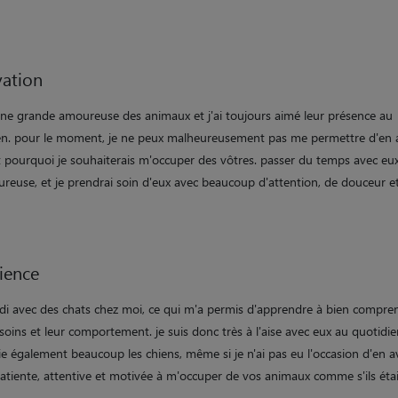
ation
 une grande amoureuse des animaux et j'ai toujours aimé leur présence au
en. pour le moment, je ne peux malheureusement pas me permettre d'en 
st pourquoi je souhaiterais m'occuper des vôtres. passer du temps avec e
ureuse, et je prendrai soin d'eux avec beaucoup d'attention, de douceur e
ience
andi avec des chats chez moi, ce qui m'a permis d'apprendre à bien compre
soins et leur comportement. je suis donc très à l'aise avec eux au quotidie
ie également beaucoup les chiens, même si je n'ai pas eu l'occasion d'en a
patiente, attentive et motivée à m'occuper de vos animaux comme s'ils étai