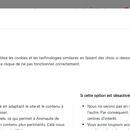
Comment ça marche ?
Recherche
te
/
Occitanie
/
Haute-Garonne
/
Castanet-Tolosan
ise les cookies et les technologies similaires en faisant des choix ci-des
mille
ute risque de ne pas fonctionner correctement.
 sitter à CASTANET TOLOSAN 31320
 ans
Si cette option est désactivé
arde
 le Pet Sitter
 en adaptant le site et le contenu à
Nous ne serons pas en 
sser.
l'autre. Par conséquent,
tiels, ce qui permet à Animaute de
centres d'intérêt.
n contenu plus pertinents. Cela nous
Vous aurez toujours accè