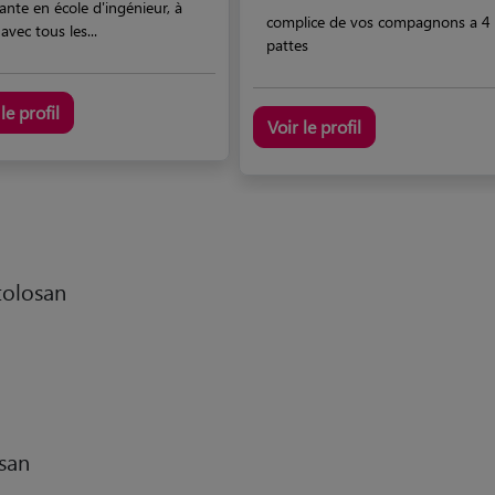
ante en école d'ingénieur, à
complice de vos compagnons a 4
 avec tous les...
pattes
le profil
Voir le profil
 tolosan
osan