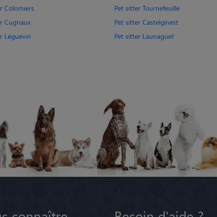
er Colomiers
Pet sitter Tournefeuille
ter Cugnaux
Pet sitter Castelginest
er Léguevin
Pet sitter Launaguet
s connaître
Besoin d'aide ?