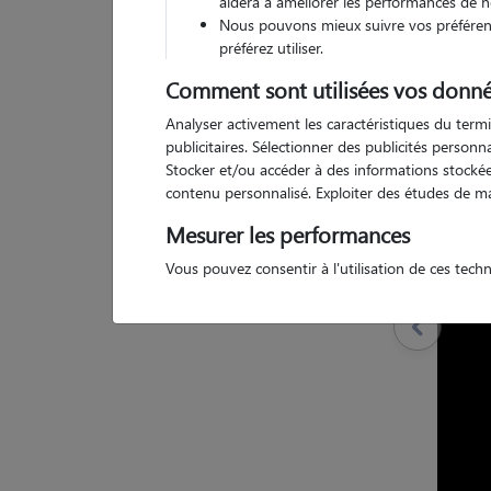
aidera à améliorer les performances de n
Nous pouvons mieux suivre vos préférenc
préférez utiliser.
Comment sont utilisées vos donné
Pas d
Analyser activement les caractéristiques du termi
publicitaires. Sélectionner des publicités person
Stocker et/ou accéder à des informations stockées
contenu personnalisé. Exploiter des études de m
Mesurer les performances
Vous pouvez consentir à l'utilisation de ces tech