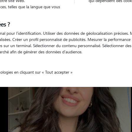
otre site Web.
qui dépendent des cooki
es, telles que la langue que vous
es ?
Véhiculé
'animaux
Appartement
nal pour l'identification. Utiliser des données de géolocalisation précises
nalisées. Créer un profil personnalisé de publicités. Mesurer la performanc
 sur un terminal. Sélectionner du contenu personnalisé. Sélectionner des p
arché afin de générer des données d'audience.
nologies en cliquant sur « Tout accepter »