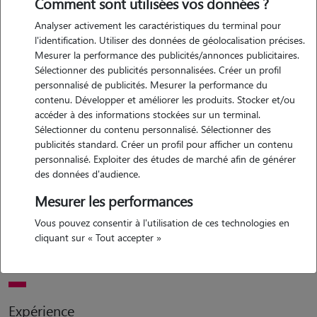
Comment sont utilisées vos données ?
Analyser activement les caractéristiques du terminal pour
Motivation
l'identification. Utiliser des données de géolocalisation précises.
Mesurer la performance des publicités/annonces publicitaires.
bonjour, passionnée par les animaux depuis toujours, je souhaite
Sélectionner des publicités personnalisées. Créer un profil
proposer mes services pour leur garde et leurs promenades. ayant
personnalisé de publicités. Mesurer la performance du
une grande affection et un profond respect pour nos compagnons à
contenu. Développer et améliorer les produits. Stocker et/ou
quatre pattes, je veille à leur bien-être, à leur sécurité et à leur
accéder à des informations stockées sur un terminal.
Sélectionner du contenu personnalisé. Sélectionner des
épanouissement lors de chaque sortie ou moment passé ensemble.
publicités standard. Créer un profil pour afficher un contenu
responsable et attentive à leurs besoins, je m'adapte à leur rythme et
personnalisé. Exploiter des études de marché afin de générer
à leurs habitudes pour qu'ils se sentent en confiance. que ce soit
des données d'audience.
pour des promenades dynamiques ou des instants plus calmes, je
Mesurer les performances
mets tout en oeuvre pour que chaque expérience soit agréable et
bénéfique pour eux. je serais ravie d'échanger avec vous pour
Vous pouvez consentir à l'utilisation de ces technologies en
cliquant sur « Tout accepter »
discuter de vos attentes et des besoins spécifiques de votre animal.
n'hésitez pas à me contacter !
Expérience