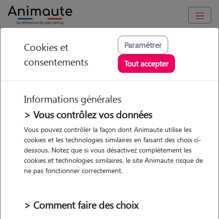
Animaute
/
Bretagne
/
Cotes-d'Armor
/
Guingamp
Paramétrer
Cookies et
consentements
Candice - Petsitter à
Tout accepter
GUINGAMP
Informations générales
> Vous contrôlez vos données
• 27 ans
Vous pouvez contrôler la façon dont Animaute utilise les
cookies et les technologies similaires en faisant des choix ci-
dessous. Notez que si vous désactivez complètement les
cookies et technologies similaires, le site Animaute risque de
ne pas fonctionner correctement.
Pas d'animaux
Maison
> Comment faire des choix