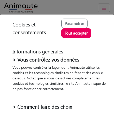
Animaute
/
Bretagne
/
Cotes-d'Armor
/
Guingamp
Paramétrer
Cookies et
consentements
Elise - Petsitter à
Tout accepter
Guingamp
Informations générales
> Vous contrôlez vos données
Vous pouvez contrôler la façon dont Animaute utilise les
5
/5
(
6 avis
)
cookies et les technologies similaires en faisant des choix ci-
dessous. Notez que si vous désactivez complètement les
• 73 ans
cookies et technologies similaires, le site Animaute risque de
Garde
ne pas fonctionner correctement.
chez le Pet Sitter
> Comment faire des choix