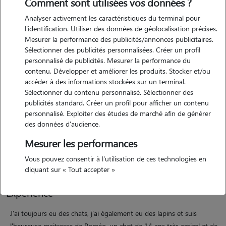
Comment sont utilisées vos données ?
Analyser activement les caractéristiques du terminal pour
l'identification. Utiliser des données de géolocalisation précises.
Mesurer la performance des publicités/annonces publicitaires.
Sélectionner des publicités personnalisées. Créer un profil
personnalisé de publicités. Mesurer la performance du
contenu. Développer et améliorer les produits. Stocker et/ou
Motivation
accéder à des informations stockées sur un terminal.
Sélectionner du contenu personnalisé. Sélectionner des
publicités standard. Créer un profil pour afficher un contenu
Amoureuse des chats depuis toujours, j'aime tous les animaux!
personnalisé. Exploiter des études de marché afin de générer
Étant à la retraite, j'ai beaucoup de temps libre à consacrer à votre
des données d'audience.
animal et de l'affection à revendre. Je peux accueillir votre animal chez
Mesurer les performances
moi et suis véhiculée et donc parfaitement disponible pour me rendre
à votre domicile.
Vous pouvez consentir à l'utilisation de ces technologies en
cliquant sur « Tout accepter »
Expérience
J'ai toujours eu des chats, j'ai également eu des lapins et suis
l'heureuse maitresse de Roméo, un chat de 14 ans très amical et de