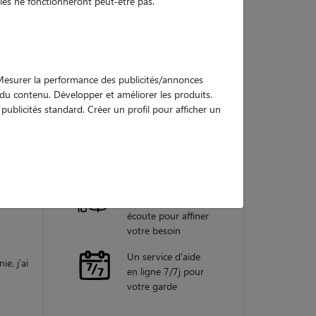
es ne fonctionneront peut-être pas.
Nos
garanties
. Mesurer la performance des publicités/annonces
e du contenu. Développer et améliorer les produits.
ublicités standard. Créer un profil pour afficher un
pour nos
Une assistance
vétérinaire pour
uvenirs
chaque garde
croise
Un conseiller
personnel à votre
écoute pour affiner
votre besoin
Un service d'aide
e. j'ai
en ligne 7/7j pour
votre garde