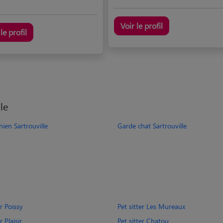
Voir le profil
le profil
le
ien Sartrouville
Garde chat Sartrouville
er Poissy
Pet sitter Les Mureaux
r Plaisir
Pet sitter Chatou