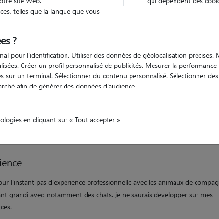
otre site Web.
qui dépendent des cooki
es, telles que la langue que vous
Véhiculé
animal
Maison
es ?
nal pour l'identification. Utiliser des données de géolocalisation précises
nalisées. Créer un profil personnalisé de publicités. Mesurer la performanc
ation
 sur un terminal. Sélectionner du contenu personnalisé. Sélectionner des p
arché afin de générer des données d'audience.
 que dog sitter, je m'engage à créer un environnement sécurisé et joyeux 
 les chérissant comme s'ils étaient les miens. je m'efforce de créer des so
 et de fournir le meilleur soin possible à chaque adorable compagnon qui 
nologies en cliquant sur « Tout accepter »
emin.
ience
pour l'instant pas d'expérience professionnelle avec les animaux de compagni
nt grandi avec, notamment des chats. je ne saurais developper sur mes
ces.