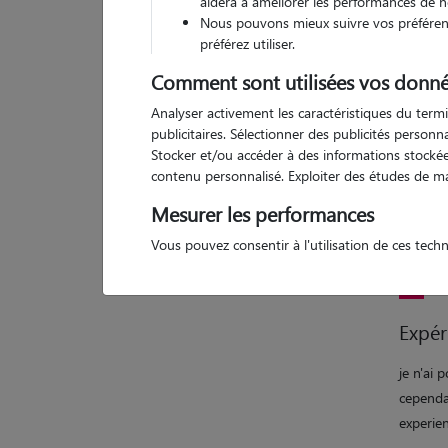
aidera à améliorer les performances de n
Nous pouvons mieux suivre vos préférenc
1 
préférez utiliser.
Comment sont utilisées vos donné
Analyser activement les caractéristiques du termi
publicitaires. Sélectionner des publicités person
Motiv
Stocker et/ou accéder à des informations stockées
contenu personnalisé. Exploiter des études de m
en tant
animaux,
Mesurer les performances
heureux
Vous pouvez consentir à l'utilisation de ces tech
mon ch
Expér
je n'ai 
cependa
experien