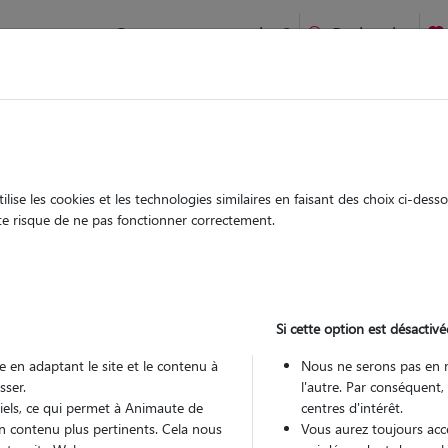
Comment ça marche ?
Recherche
te
/
Ile-de-France
/
Yvelines
/
Sartrouville
ise les cookies et les technologies similaires en faisant des choix ci-des
pucine
ute risque de ne pas fonctionner correctement.
 sitter à SARTROUVILLE 78500
 ans
Si cette option est désactivé
 en adaptant le site et le contenu à
Nous ne serons pas en 
sser.
l'autre. Par conséquent,
tiels, ce qui permet à Animaute de
centres d'intérêt.
n contenu plus pertinents. Cela nous
Vous aurez toujours accè