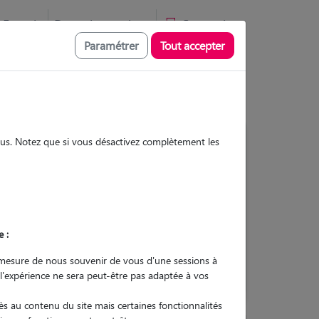
Favoris
Devenir pet sitter
Connexion
Paramétrer
Tout accepter
sous. Notez que si vous désactivez complètement les
Contacter
e :
L'envoi d'une demande est sans
engagement
mesure de nous souvenir de vous d'une sessions à
 l'expérience ne sera peut-être pas adaptée à vos
s au contenu du site mais certaines fonctionnalités