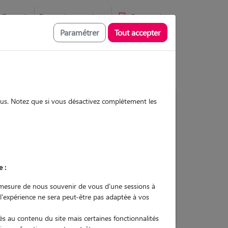
Favoris
Devenir pet sitter
Connexion
Paramétrer
Tout accepter
sous. Notez que si vous désactivez complètement les
3
Gardes réalisées
Contacter
e :
L'envoi d'une demande est sans
mesure de nous souvenir de vous d'une sessions à
engagement
 l'expérience ne sera peut-être pas adaptée à vos
s au contenu du site mais certaines fonctionnalités