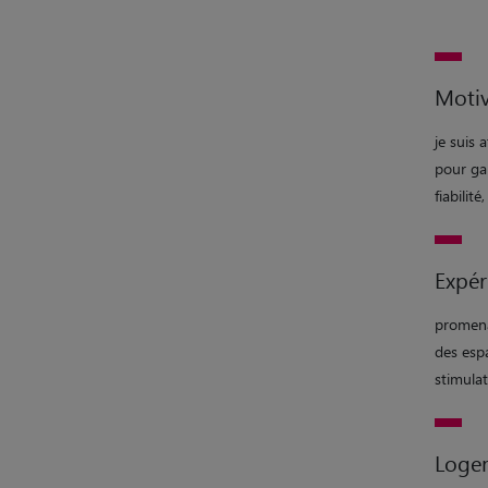
Motiv
je suis 
pour gar
fiabili
Expér
promena
des espa
stimula
Loge