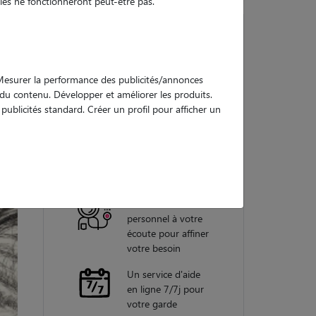
es ne fonctionneront peut-être pas.
Nos
. Mesurer la performance des publicités/annonces
garanties
e du contenu. Développer et améliorer les produits.
ublicités standard. Créer un profil pour afficher un
Une assistance
vétérinaire pour
chaque garde
Un conseiller
personnel à votre
écoute pour affiner
votre besoin
Un service d'aide
en ligne 7/7j pour
votre garde