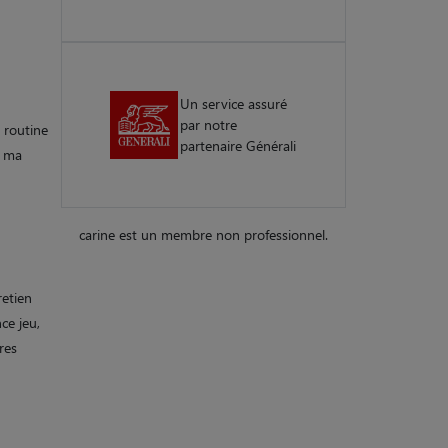
Un service assuré
par notre
r routine
partenaire Générali
é ma
carine est un membre non professionnel.
retien
ce jeu,
res