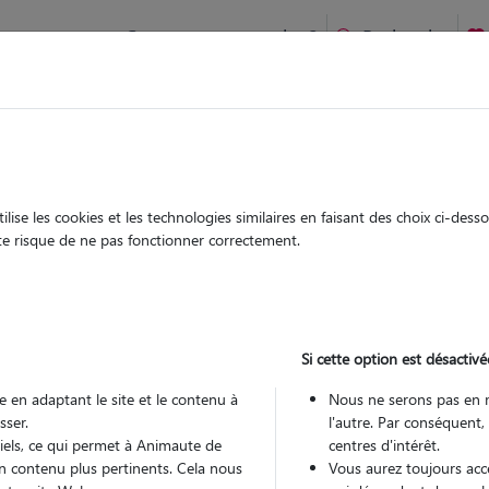
Comment ça marche ?
Recherche
te
/
Nouvelle Aquitaine
/
Charente-Maritime
/
Saint-Aigulin
ise les cookies et les technologies similaires en faisant des choix ci-des
rine
ute risque de ne pas fonctionner correctement.
 sitter à ST AIGULIN 17360
 ans
Si cette option est désactivé
arde
 le Pet Sitter
 en adaptant le site et le contenu à
Nous ne serons pas en 
sser.
l'autre. Par conséquent,
tiels, ce qui permet à Animaute de
centres d'intérêt.
n contenu plus pertinents. Cela nous
Vous aurez toujours accè