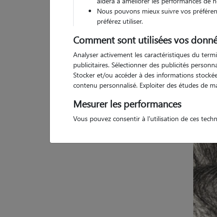
aidera à améliorer les performances de n
(
1 avis
)
Nous pouvons mieux suivre vos préférenc
5
/5
préférez utiliser.
Comment sont utilisées vos donné
1 
Analyser activement les caractéristiques du termi
publicitaires. Sélectionner des publicités person
Stocker et/ou accéder à des informations stockées
contenu personnalisé. Exploiter des études de m
Mesurer les performances
Vous pouvez consentir à l'utilisation de ces tech