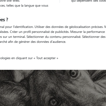
otre site Web.
qui dépendent des cooki
es, telles que la langue que vous
es ?
Véhiculé
animal
Maison
nal pour l'identification. Utiliser des données de géolocalisation précises
nalisées. Créer un profil personnalisé de publicités. Mesurer la performanc
 sur un terminal. Sélectionner du contenu personnalisé. Sélectionner des p
arché afin de générer des données d'audience.
nologies en cliquant sur « Tout accepter »