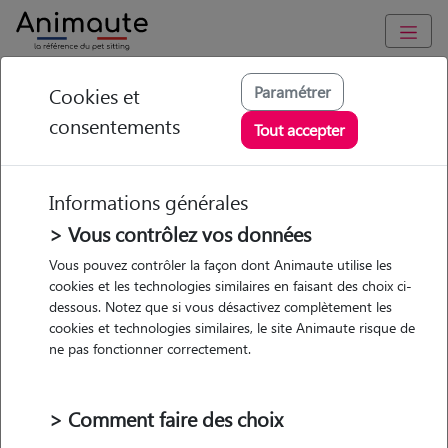
Animaute
/
Provence Alpes Côte d'Azur
/
Bouches-du-Rhône
/
Paramétrer
Cookies et
Marseille 13e Arrondissement
consentements
Tout accepter
Carla - Petsitter à
MARSEILLE 13
Informations générales
> Vous contrôlez vos données
Vous pouvez contrôler la façon dont Animaute utilise les
• 26 ans
cookies et les technologies similaires en faisant des choix ci-
dessous. Notez que si vous désactivez complètement les
cookies et technologies similaires, le site Animaute risque de
ne pas fonctionner correctement.
> Comment faire des choix
1 animal
Appartement