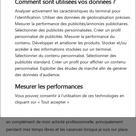
Comment sont utilisées vos données ?
Analyser activement les caractéristiques du terminal pour
l'identification. Utiliser des données de géolocalisation précises.
Motivation
Mesurer la performance des publicités/annonces publicitaires.
Sélectionner des publicités personnalisées. Créer un profil
passionnée par les animaux depuis toujours, j'aime leur apporter
personnalisé de publicités. Mesurer la performance du
attention, douceur et affection. m'occuper d'eux est un vrai plaisir
contenu. Développer et améliorer les produits. Stocker et/ou
pour moi, et je veille à leur bien-être comme s'ils étaient les miens.
accéder à des informations stockées sur un terminal.
faire du pet sitting me permet de partager cette passion tout en
Sélectionner du contenu personnalisé. Sélectionner des
publicités standard. Créer un profil pour afficher un contenu
rendant service aux propriétaires en toute confiance.
personnalisé. Exploiter des études de marché afin de générer
des données d'audience.
Mesurer les performances
Expérience
Vous pouvez consentir à l'utilisation de ces technologies en
ayant grandi avec un chien, j'ai développé très tôt les bons réflexes et
cliquant sur « Tout accepter »
une réelle aisance avec les animaux. aujourd'hui, je vis avec un chat
dont je m'occupe au quotidien. je propose mes services de pet sitting
en complément de mon activité professionnelle, principalement
pendant mes temps libres et les vacances lorsque je suis sur place.