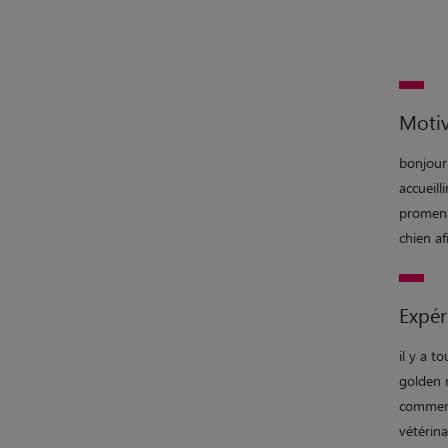
Motiv
bonjour!
accueill
promenad
chien af
Expér
il y a t
golden r
commence
vétérina