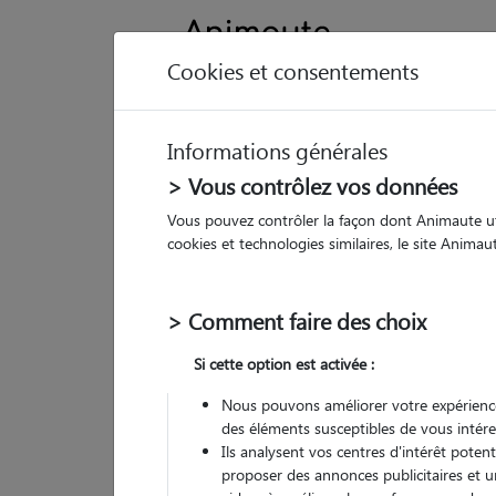
Cookies et consentements
Informations générales
Animau
> Vous contrôlez vos données
Vous pouvez contrôler la façon dont Animaute util
Ca
cookies et technologies similaires, le site Anima
Pet
> Comment faire des choix
774
Si cette option est activée :
• 71
Nous pouvons améliorer votre expérience
G
des éléments susceptibles de vous intére
chez
(
32 avis
)
Ils analysent vos centres d'intérêt poten
5
/5
proposer des annonces publicitaires et u