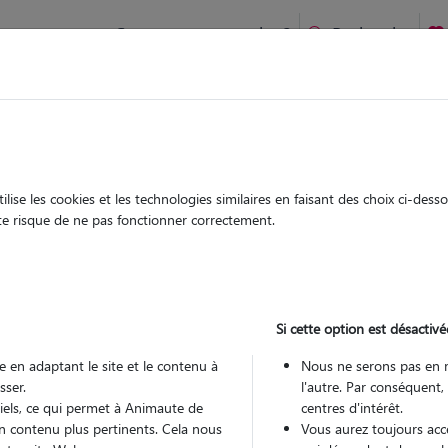
Comment ça marche ?
Recherche
te
/
Ile-de-France
/
Seine-et-Marne
/
Trilport
ise les cookies et les technologies similaires en faisant des choix ci-des
therine
ute risque de ne pas fonctionner correctement.
 sitter à Montceaux-lès-Meaux
70
Si cette option est désactivé
 ans
 en adaptant le site et le contenu à
Nous ne serons pas en 
arde
Promenades
sser.
l'autre. Par conséquent,
 le Pet Sitter
tiels, ce qui permet à Animaute de
centres d'intérêt.
n contenu plus pertinents. Cela nous
Vous aurez toujours accè