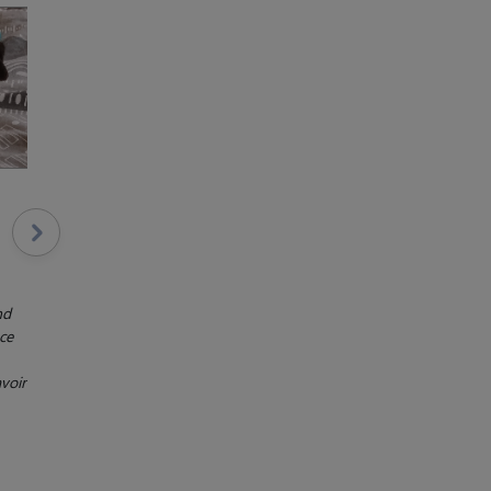
nd
 ce
avoir