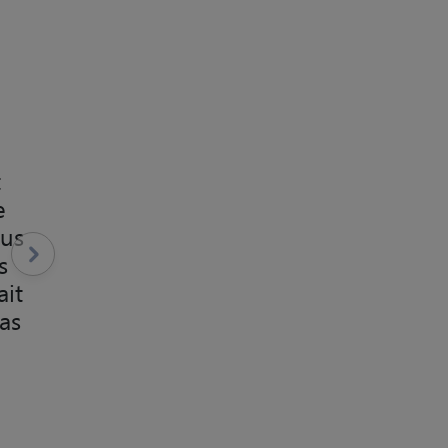
t
e
ous
s
ait
pas