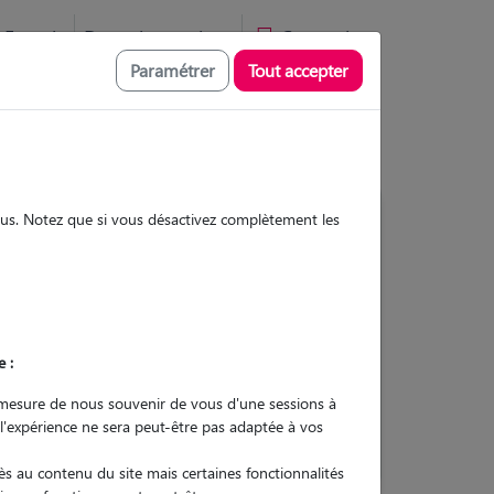
Favoris
Devenir pet sitter
Connexion
Paramétrer
Tout accepter
sous. Notez que si vous désactivez complètement les
46
Gardes réalisées
Contacter
e :
L'envoi d'une demande est sans
mesure de nous souvenir de vous d'une sessions à
engagement
 l'expérience ne sera peut-être pas adaptée à vos
s au contenu du site mais certaines fonctionnalités