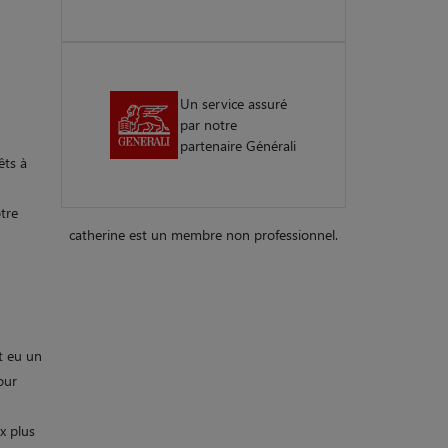
Un service assuré
par notre
partenaire Générali
êts à
otre
catherine est un membre non professionnel.
t eu un
our
x plus