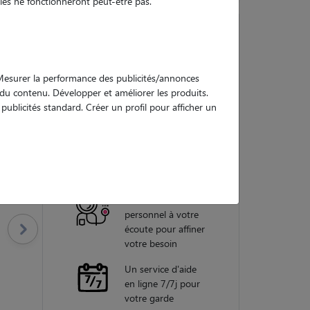
es ne fonctionneront peut-être pas.
Nos
. Mesurer la performance des publicités/annonces
garanties
e du contenu. Développer et améliorer les produits.
ublicités standard. Créer un profil pour afficher un
Une assistance
vétérinaire pour
chaque garde
Un conseiller
personnel à votre
écoute pour affiner
votre besoin
Un service d'aide
en ligne 7/7j pour
votre garde