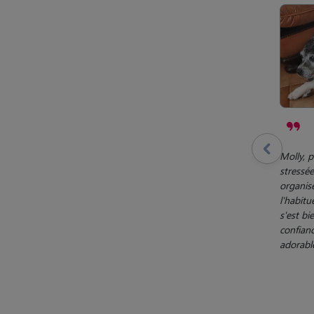
Molly, pe
stressée
organisé
l'habitu
s'est bi
confianc
adorable