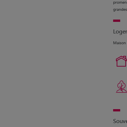
promener
grandes
Loge
Maison 
Souve