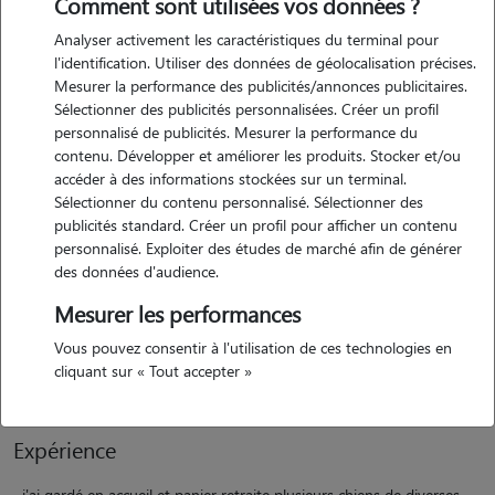
Comment sont utilisées vos données ?
Analyser activement les caractéristiques du terminal pour
l'identification. Utiliser des données de géolocalisation précises.
Mesurer la performance des publicités/annonces publicitaires.
Sélectionner des publicités personnalisées. Créer un profil
personnalisé de publicités. Mesurer la performance du
contenu. Développer et améliorer les produits. Stocker et/ou
Motivation
accéder à des informations stockées sur un terminal.
Sélectionner du contenu personnalisé. Sélectionner des
publicités standard. Créer un profil pour afficher un contenu
bonjour, j'ai été famille d'accueil pour des associations de chiens et
personnalisé. Exploiter des études de marché afin de générer
chats. j'ai adopté un golden, 2 mastinas espagnoles, un griffon. il me
des données d'audience.
reste actuellement à la maison juste une petite griffonne de 10 ans,
Mesurer les performances
une minette de 4 ans.je suis habituée à vivre avec des chiens de
grandes et petites races. je suis retraitée et je dispose de temps pour
Vous pouvez consentir à l'utilisation de ces technologies en
m'occuper de chiens ou chats.j'ai toujours été proches des animaux.
cliquant sur « Tout accepter »
Expérience
j'ai gardé en accueil et panier retraite plusieurs chiens de diverses