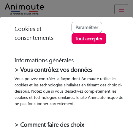
Animaute
/
Bretagne
/
Finistère
/
Cléder
Paramétrer
Cookies et
consentements
Catherine - Petsitter
Tout accepter
à Cleder
Informations générales
> Vous contrôlez vos données
Vous pouvez contrôler la façon dont Animaute utilise les
5
/5
(
5 avis
)
cookies et les technologies similaires en faisant des choix ci-
dessous. Notez que si vous désactivez complètement les
• 69 ans
cookies et technologies similaires, le site Animaute risque de
Garde
ne pas fonctionner correctement.
chez le Pet Sitter
> Comment faire des choix