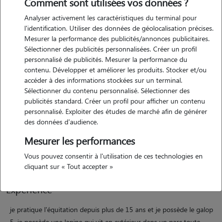
Comment sont utilisées vos données ?
Analyser activement les caractéristiques du terminal pour
l'identification. Utiliser des données de géolocalisation précises.
Mesurer la performance des publicités/annonces publicitaires.
Sélectionner des publicités personnalisées. Créer un profil
personnalisé de publicités. Mesurer la performance du
contenu. Développer et améliorer les produits. Stocker et/ou
Motivation
accéder à des informations stockées sur un terminal.
Sélectionner du contenu personnalisé. Sélectionner des
publicités standard. Créer un profil pour afficher un contenu
je suis actuellement sans emploi donc cette activité me permettrait
personnalisé. Exploiter des études de marché afin de générer
d'avoir un revenu. je côtoie des animaux depuis mon enfance. j'ai le
des données d'audience.
contact facile avec les animaux. je suis sérieuse et organisé. je
Mesurer les performances
souhaite éviter l'abandon des animaux en me proposant pet-sitter.
j'adore m'occuper des animaux, les câliner et les chouchouter !!
Vous pouvez consentir à l'utilisation de ces technologies en
cliquant sur « Tout accepter »
Expérience
je pratique l'équitation depuis plus de 15 ans et je possède le galop
5. je possède une lapine qui vit en extérieur dans un parc toute