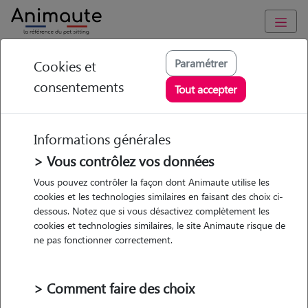
Animaute
/
Occitanie
/
Haute-Garonne
/
Castelnau-d'Estrétefonds
Paramétrer
Cookies et
consentements
Celien - Petsitter à
Tout accepter
CASTELNAU D
ESTRETEFONDS
Informations générales
> Vous contrôlez vos données
Vous pouvez contrôler la façon dont Animaute utilise les
cookies et les technologies similaires en faisant des choix ci-
• 20 ans
dessous. Notez que si vous désactivez complètement les
cookies et technologies similaires, le site Animaute risque de
ne pas fonctionner correctement.
> Comment faire des choix
5 animaux
Appartement