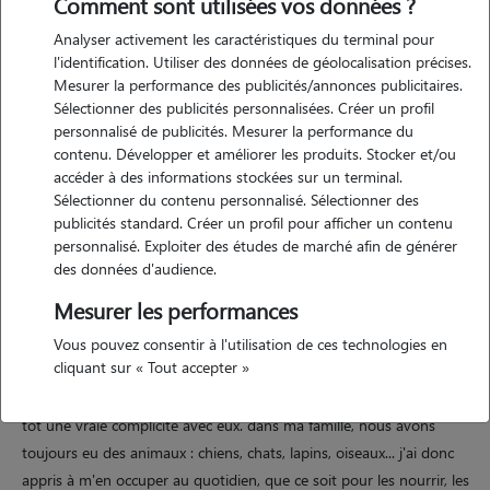
Comment sont utilisées vos données ?
Analyser activement les caractéristiques du terminal pour
l'identification. Utiliser des données de géolocalisation précises.
Motivation
Mesurer la performance des publicités/annonces publicitaires.
Sélectionner des publicités personnalisées. Créer un profil
personnalisé de publicités. Mesurer la performance du
depuis toujours, j'ai un lien très fort avec les animaux. j'ai toujours été
contenu. Développer et améliorer les produits. Stocker et/ou
sensible à leur bien-être. j'ai eu l'occasion de m'occuper de plusieurs
accéder à des informations stockées sur un terminal.
animaux (chiens, chats, rongeurs...) que ce soit dans ma famille ou
Sélectionner du contenu personnalisé. Sélectionner des
pour des proches, et cela m'a permis de développer un sens des
publicités standard. Créer un profil pour afficher un contenu
responsabilités, de la patience et une bonne connaissance de leurs
personnalisé. Exploiter des études de marché afin de générer
besoins.
des données d'audience.
Mesurer les performances
Vous pouvez consentir à l'utilisation de ces technologies en
Expérience
cliquant sur « Tout accepter »
j'ai grandi entouré d'animaux, ce qui m'a permis de développer très
tôt une vraie complicité avec eux. dans ma famille, nous avons
toujours eu des animaux : chiens, chats, lapins, oiseaux... j'ai donc
appris à m'en occuper au quotidien, que ce soit pour les nourrir, les