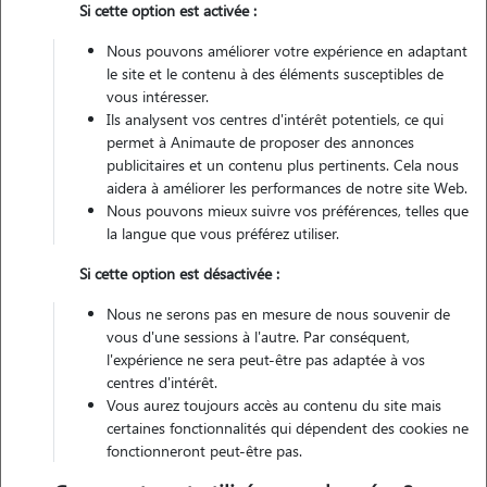
Si cette option est activée :
Nous pouvons améliorer votre expérience en adaptant
Véhiculé
le site et le contenu à des éléments susceptibles de
vous intéresser.
Ils analysent vos centres d'intérêt potentiels, ce qui
Contacter
permet à Animaute de proposer des annonces
publicitaires et un contenu plus pertinents. Cela nous
L'envoi d'une demande est sans engagement
aidera à améliorer les performances de notre site Web.
Nous pouvons mieux suivre vos préférences, telles que
la langue que vous préférez utiliser.
Si cette option est désactivée :
Motivation
Nous ne serons pas en mesure de nous souvenir de
vous d'une sessions à l'autre. Par conséquent,
Bonjour, disposant d une maison avec petit jardin et un parc en face
l'expérience ne sera peut-être pas adaptée à vos
je me dis que c est idéale pour la garde d'animaux. Ceux ci pourront à
centres d'intérêt.
la fois profiter de la maison et pouvoir soit sortir dans un espace de
Vous aurez toujours accès au contenu du site mais
certaines fonctionnalités qui dépendent des cookies ne
jardin ferme et avoir un moyen de promenade rapide sans prendre le
fonctionneront peut-être pas.
véhicule.