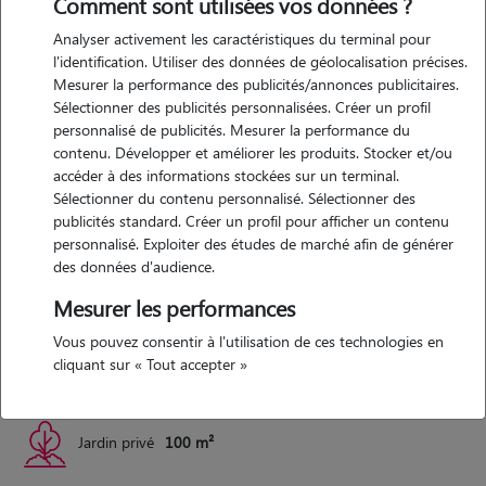
Comment sont utilisées vos données ?
Analyser activement les caractéristiques du terminal pour
Expérience
l'identification. Utiliser des données de géolocalisation précises.
Mesurer la performance des publicités/annonces publicitaires.
J ai l experience des chiens en ayant eut beaucoup avec mes parents (
Sélectionner des publicités personnalisées. Créer un profil
setter braque malinois bauceron et Dalmatien ) je suis donc habitué
personnalisé de publicités. Mesurer la performance du
au grand chien et aujourd hui j'ai 2 chats à la maison. Un mâle et une
contenu. Développer et améliorer les produits. Stocker et/ou
accéder à des informations stockées sur un terminal.
femelle castre tout les deux
Sélectionner du contenu personnalisé. Sélectionner des
publicités standard. Créer un profil pour afficher un contenu
personnalisé. Exploiter des études de marché afin de générer
Logement
des données d'audience.
Mesurer les performances
Maison avec petit jardin cloture
Vous pouvez consentir à l'utilisation de ces technologies en
cliquant sur « Tout accepter »
Maison
103 m²
Jardin privé
100 m²