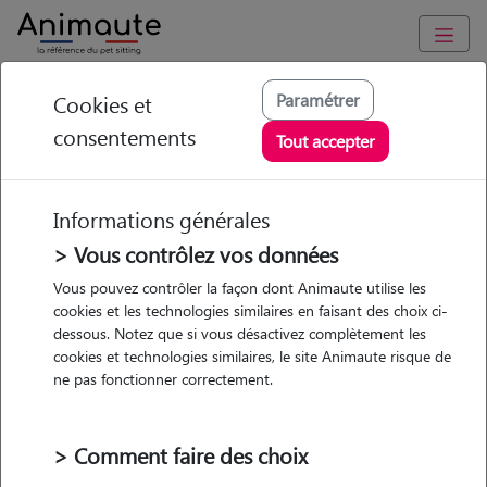
Animaute
/
Nouvelle Aquitaine
/
Haute-Vienne
/
Limoges
Paramétrer
Cookies et
consentements
Cendrine - Petsitter à
Tout accepter
LIMOGES
Informations générales
> Vous contrôlez vos données
• 38 ans
Vous pouvez contrôler la façon dont Animaute utilise les
cookies et les technologies similaires en faisant des choix ci-
Garde
dessous. Notez que si vous désactivez complètement les
chez le Pet Sitter
cookies et technologies similaires, le site Animaute risque de
ne pas fonctionner correctement.
> Comment faire des choix
Pas d'animaux
Maison