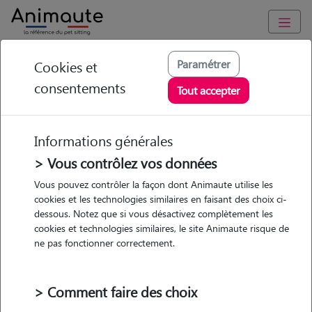
Animaute
/
Auvergne-Rhône-Alpes
/
Savoie
/
Aix-les-Bains
Paramétrer
Cookies et
consentements
Charline - Petsitter à
Tout accepter
AIX LES BAINS
Informations générales
> Vous contrôlez vos données
• 24 ans
Vous pouvez contrôler la façon dont Animaute utilise les
cookies et les technologies similaires en faisant des choix ci-
Garde
dessous. Notez que si vous désactivez complètement les
chez le Pet Sitter
cookies et technologies similaires, le site Animaute risque de
ne pas fonctionner correctement.
> Comment faire des choix
1 animal
Appartement