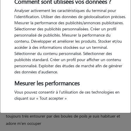
Comment sont utilisées vos données ?
Analyser activement les caractéristiques du terminal pour
l'identification. Utiliser des données de géolocalisation précises.
Mesurer la performance des publicités/annonces publicitaires.
Sélectionner des publicités personnalisées. Créer un profil
Motivation
personnalisé de publicités. Mesurer la performance du
contenu. Développer et améliorer les produits. Stocker et/ou
je cherche à arrondir mes fins de mois grâce a un petit complément
accéder à des informations stockées sur un terminal.
de travail et quoi de mieux que de garder des animaux !!! de pouvoir
Sélectionner du contenu personnalisé. Sélectionner des
jouer et câliner c'est petites boules de poils je serais ravi de prendre
publicités standard. Créer un profil pour afficher un contenu
personnalisé. Exploiter des études de marché afin de générer
soins de vos amis en votre anbsence
des données d'audience.
Mesurer les performances
Expérience
Vous pouvez consentir à l'utilisation de ces technologies en
cliquant sur « Tout accepter »
depuis toujours entourer d'animaux de toutes sortes j'ai garder et eu
de nombreux animaux déjà eu des chats des chiens des lapins ect
toujours très entourer par des boules de poils je suis habituer et
adore m'en occuper