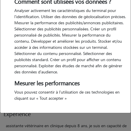
Comment sont utilisées vos données ?
Analyser activement les caractéristiques du terminal pour
Motivation
l'identification. Utiliser des données de géolocalisation précises.
Mesurer la performance des publicités/annonces publicitaires.
assistante vétérinaire en clinique depuis 8 ans, je suis en capacité de
Sélectionner des publicités personnalisées. Créer un profil
gérer un petit jeune comme un grand senior. je suis sérieuse, à l'aise
personnalisé de publicités. Mesurer la performance du
avec eux, je vous assure rigueur et tendresse envers vos
contenu. Développer et améliorer les produits. Stocker et/ou
compagnons. je suis sensible à leurs besoins, je sais respecter leurs
accéder à des informations stockées sur un terminal.
Sélectionner du contenu personnalisé. Sélectionner des
petites habitudes et garder un oeil professionnel s'il y avait quelque
publicités standard. Créer un profil pour afficher un contenu
chose qui n'allait pas. je fais du pet sitting depuis 14 ans, je suis
personnalisé. Exploiter des études de marché afin de générer
diplômée acaced, vous pouvez me faire confiance, je serais ravie de
des données d'audience.
leur donner tout l'amour, tous les soins (prise de médicaments,
Mesurer les performances
régime particulier, accompagnement quotidien au cas par cas...) et
toute l'attention qu'ils méritent.
Vous pouvez consentir à l'utilisation de ces technologies en
cliquant sur « Tout accepter »
Expérience
assistante vétérinaire en clinique depuis 8 ans, je suis en capacité de