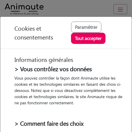
Animaute
/
Auvergne-Rhône-Alpes
/
Savoie
/
Aix-les-Bains
Paramétrer
Cookies et
consentements
Claire - Petsitter à
Tout accepter
AIX LES BAINS
Informations générales
> Vous contrôlez vos données
• 35 ans
Vous pouvez contrôler la façon dont Animaute utilise les
cookies et les technologies similaires en faisant des choix ci-
dessous. Notez que si vous désactivez complètement les
cookies et technologies similaires, le site Animaute risque de
ne pas fonctionner correctement.
1 animal
Appartement
> Comment faire des choix