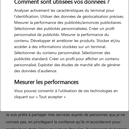
Comment sont utilisées vos données ?
Analyser activement les caractéristiques du terminal pour
l'identification. Utiliser des données de géolocalisation précises.
Mesurer la performance des publicités/annonces publicitaires.
Sélectionner des publicités personnalisées. Créer un profil
personnalisé de publicités. Mesurer la performance du
contenu. Développer et améliorer les produits. Stocker et/ou
Motivation
accéder à des informations stockées sur un terminal.
Sélectionner du contenu personnalisé. Sélectionner des
publicités standard. Créer un profil pour afficher un contenu
Je suis disponible pour garder votre chat et en prendre le plus grand
personnalisé. Exploiter des études de marché afin de générer
soin possible lors de vos absences. j’en ai gardé un certain nombre
des données d'audience.
tous plus différents les uns que les autres, c’est un plaisir à chaque
Mesurer les performances
fois.
Vous pouvez consentir à l'utilisation de ces technologies en
cliquant sur « Tout accepter »
Expérience
Je suis prête à partager mes services auprès de personnes que je ne
connais pas, en privilégiant la confiance qu'ils m'accorderont pour
garder leurs chats. Vous pouvez en être sûrs, ils passeront de bonnes