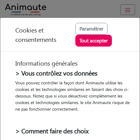
Animaute
/
Ile-de-France
/
Paris
/
Paris 5e Arrondissement
Paramétrer
Cookies et
consentements
Charlotte - Petsitter à
Tout accepter
Paris
Informations générales
> Vous contrôlez vos données
Vous pouvez contrôler la façon dont Animaute utilise les
5
/5
(
20 avis
)
cookies et les technologies similaires en faisant des choix ci-
dessous. Notez que si vous désactivez complètement les
• 32 ans
cookies et technologies similaires, le site Animaute risque de
Garde
ne pas fonctionner correctement.
chez le Pet Sitter
> Comment faire des choix