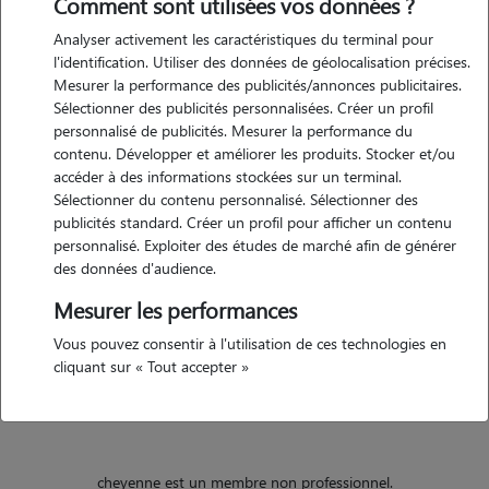
Comment sont utilisées vos données ?
Analyser activement les caractéristiques du terminal pour
Motivation
l'identification. Utiliser des données de géolocalisation précises.
Mesurer la performance des publicités/annonces publicitaires.
faute de pouvoir en avoir un avec moi je prends toujours un réel
Sélectionner des publicités personnalisées. Créer un profil
plaisir à passer du moment avec mes animaux chez ma mère et ceux
personnalisé de publicités. Mesurer la performance du
de mes amis. en attendant d'avoir un logement assez grand pour en
contenu. Développer et améliorer les produits. Stocker et/ou
accueillir un j'aimerai beaucoup prendre soin de ceux qui ont besoin.
accéder à des informations stockées sur un terminal.
Sélectionner du contenu personnalisé. Sélectionner des
publicités standard. Créer un profil pour afficher un contenu
personnalisé. Exploiter des études de marché afin de générer
Expérience
des données d'audience.
j'ai eu des animaux jusqu'à mes 24 ans, en déménageant je n'ai pas
Mesurer les performances
pu en reprendre mais j'ai toujours aimé les avoir avec moi, une joie
Vous pouvez consentir à l'utilisation de ces technologies en
indescriptible, on a sûrement tous ça par ici ? ils sont si incroyables.
cliquant sur « Tout accepter »
toujours.
cheyenne est un membre non professionnel.