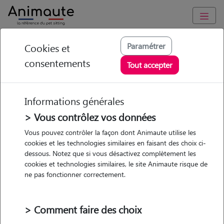
Animaute
/
Nouvelle Aquitaine
/
Gironde
/
Bouliac
Paramétrer
Cookies et
consentements
Cheyenne - Petsitter
Tout accepter
à FLOIRAC
Informations générales
> Vous contrôlez vos données
• 30 ans
Vous pouvez contrôler la façon dont Animaute utilise les
cookies et les technologies similaires en faisant des choix ci-
dessous. Notez que si vous désactivez complètement les
cookies et technologies similaires, le site Animaute risque de
ne pas fonctionner correctement.
Pas d'animaux
Appartement
> Comment faire des choix