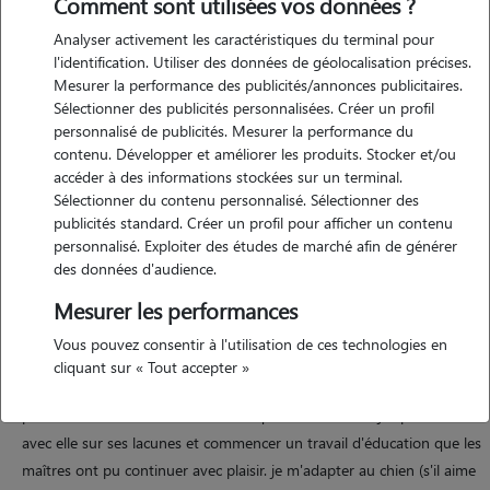
Comment sont utilisées vos données ?
Analyser activement les caractéristiques du terminal pour
Motivation
l'identification. Utiliser des données de géolocalisation précises.
Mesurer la performance des publicités/annonces publicitaires.
passionnée par les animaux depuis toujours et à leur bien être
Sélectionner des publicités personnalisées. Créer un profil
j'aimerai travailler dans ce domaine qui m'anime. sensible à leurs
personnalisé de publicités. Mesurer la performance du
besoins et demandes j'aime m'adapter à chaque animal. j'aimerai
contenu. Développer et améliorer les produits. Stocker et/ou
aussi aider à les accompagner, dans un projet de devenir assistante
accéder à des informations stockées sur un terminal.
Sélectionner du contenu personnalisé. Sélectionner des
vétérinaire je suis attentive aux signaux de communications, ainsi
publicités standard. Créer un profil pour afficher un contenu
travailler avec les animaux est une évidence pour moi.
personnalisé. Exploiter des études de marché afin de générer
des données d'audience.
Mesurer les performances
Expérience
Vous pouvez consentir à l'utilisation de ces technologies en
j'ai déjà pu garder à plusieurs reprises plusieurs chiens d'âges et
cliquant sur « Tout accepter »
gabarits différents. en octobre 2023 et ce pendant 5 semaines j'ai
promener une chienne de 13 mois quotidiennement, j'ai pu travailler
avec elle sur ses lacunes et commencer un travail d'éducation que les
maîtres ont pu continuer avec plaisir. je m'adapter au chien (s'il aime