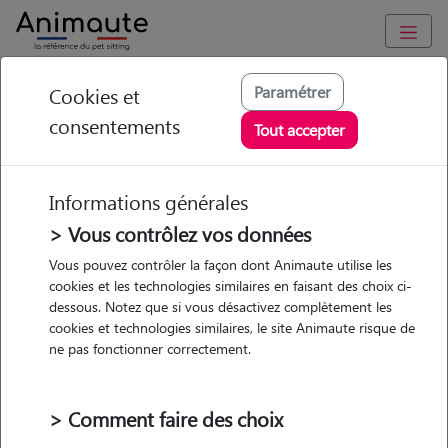
Animaute
/
Nouvelle Aquitaine
/
Gironde
/
Bouliac
Paramétrer
Cookies et
consentements
Paloma - Petsitter à
Tout accepter
Bouliac
Informations générales
> Vous contrôlez vos données
• 27 ans
Vous pouvez contrôler la façon dont Animaute utilise les
cookies et les technologies similaires en faisant des choix ci-
dessous. Notez que si vous désactivez complètement les
cookies et technologies similaires, le site Animaute risque de
ne pas fonctionner correctement.
1 animal
Maison
> Comment faire des choix