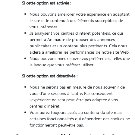
Si cette option est activée :
Non véhiculé
Nous pouvons améliorer votre expérience en adaptant
le site et le contenu à des éléments susceptibles de
Contacter
vous intéresser.
Ils analysent vos centres d'intérêt potentiels, ce qui
L'envoi d'une demande est sans engagement
permet à Animaute de proposer des annonces
publicitaires et un contenu plus pertinents. Cela nous
aidera à améliorer les performances de notre site Web.
Nous pouvons mieux suivre vos préférences, telles que
la langue que vous préférez utiliser.
Motivation
Si cette option est désactivée :
car j'aime les animaux et avec eux j'oublie le stresse et pour me faire
Nous ne serons pas en mesure de nous souvenir de
un peu d'argent car niveau budget voilà mais après être en contacte
vous d'une sessions à l'autre. Par conséquent,
avec les chien etc ca me plait donc choisissez moi je suis très motivé
l'expérience ne sera peut-être pas adaptée à vos
centres d'intérêt.
Vous aurez toujours accès au contenu du site mais
certaines fonctionnalités qui dépendent des cookies ne
Expérience
fonctionneront peut-être pas.
jai promener mon chien dans mon ancienne famille d'accueil et du