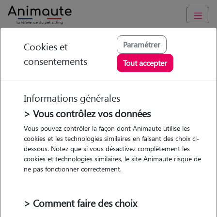
Animaute
/
Grand-Est
/
Meurthe-et-Moselle
/
Nancy
Paramétrer
Cookies et
consentements
Chloe - Petsitter à
Tout accepter
NANCY
Informations générales
> Vous contrôlez vos données
• 19 ans
Vous pouvez contrôler la façon dont Animaute utilise les
cookies et les technologies similaires en faisant des choix ci-
dessous. Notez que si vous désactivez complètement les
cookies et technologies similaires, le site Animaute risque de
ne pas fonctionner correctement.
Pas d'animaux
Appartement
> Comment faire des choix