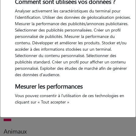
Comment sont utilisées vos données ?
Analyser activement les caractéristiques du terminal pour
Motivation
l'identification. Utiliser des données de géolocalisation précises.
Mesurer la performance des publicités/annonces publicitaires.
ayant des chats, chien et cochons d'inde, les animaux n'ont plus
Sélectionner des publicités personnalisées. Créer un profil
aucun secrets pour moi. je vous propose donc mes services pour
personnalisé de publicités. Mesurer la performance du
m'occuper de vos animaux: chiens, chats et rongeurs pendant votre
contenu. Développer et améliorer les produits. Stocker et/ou
absence.? je suis disponible du lundi au vendredi matin midi et soir
accéder à des informations stockées sur un terminal.
Sélectionner du contenu personnalisé. Sélectionner des
publicités standard. Créer un profil pour afficher un contenu
personnalisé. Exploiter des études de marché afin de générer
Expérience
des données d'audience.
depuis mon plus jeune âge,, j'ai toujours eu des animaux
Mesurer les performances
actuellement, propriétaire de trois chats, un chien et des cochon
Vous pouvez consentir à l'utilisation de ces technologies en
d'inde cela fait des années maintenant que je m'occupe des animaux
cliquant sur « Tout accepter »
des autres pendant leur absence
Animaux