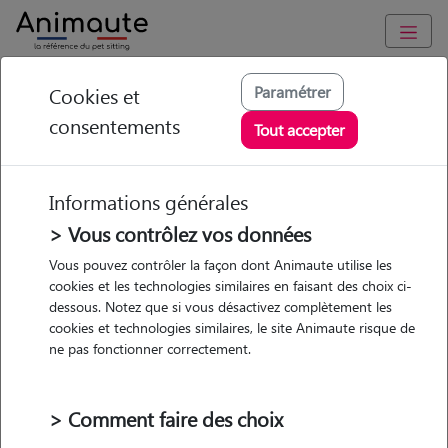
Animaute
/
Auvergne-Rhône-Alpes
/
Haute-Savoie
/
Cluses
Paramétrer
Cookies et
consentements
Chloé - Petsitter à
Tout accepter
MAGLAND
Informations générales
> Vous contrôlez vos données
• 25 ans
Vous pouvez contrôler la façon dont Animaute utilise les
cookies et les technologies similaires en faisant des choix ci-
dessous. Notez que si vous désactivez complètement les
cookies et technologies similaires, le site Animaute risque de
ne pas fonctionner correctement.
4 animaux
Appartement
> Comment faire des choix