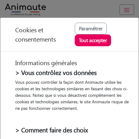
Animaute
/
Auvergne-Rhône-Alpes
/
Haute-Savoie
/
Cluses
Paramétrer
Cookies et
consentements
Marine - Petsitter à
Tout accepter
CLUSES
Informations générales
> Vous contrôlez vos données
• 20 ans
Vous pouvez contrôler la façon dont Animaute utilise les
cookies et les technologies similaires en faisant des choix ci-
dessous. Notez que si vous désactivez complètement les
cookies et technologies similaires, le site Animaute risque de
ne pas fonctionner correctement.
1 animal
Maison
> Comment faire des choix