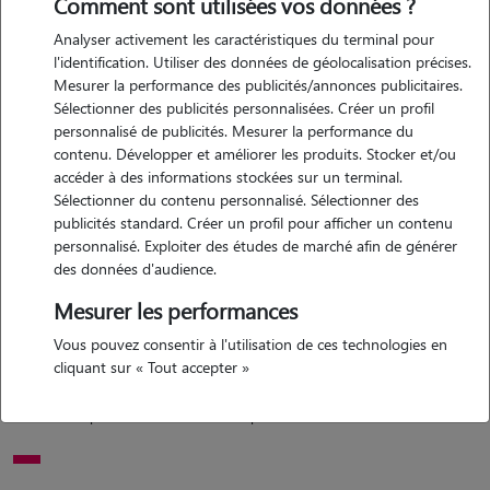
Comment sont utilisées vos données ?
Analyser activement les caractéristiques du terminal pour
Motivation
l'identification. Utiliser des données de géolocalisation précises.
Mesurer la performance des publicités/annonces publicitaires.
pour cela je me suis dit pourquoi pas promener les animaux des
Sélectionner des publicités personnalisées. Créer un profil
autres et m'en occuper. les animaux sont tellement précieux et
personnalisé de publicités. Mesurer la performance du
adorable que les rendre heureux me ferait le plus grand plaisir. je
contenu. Développer et améliorer les produits. Stocker et/ou
pourrais aller faire de grande balades, jouer avec eux etc...
accéder à des informations stockées sur un terminal.
Sélectionner du contenu personnalisé. Sélectionner des
publicités standard. Créer un profil pour afficher un contenu
personnalisé. Exploiter des études de marché afin de générer
Expérience
des données d'audience.
j'ai eu trois chiens en total, avec qui j'ai grandi, qui ont toujours été là
Mesurer les performances
pour moi et je leur ai rendu en leur donnant tout mon amour et en
Vous pouvez consentir à l'utilisation de ces technologies en
les remerciant (jouer, promenade, câlins) actuellement j'ai un chat
cliquant sur « Tout accepter »
que j'ai recueilli avec qui je joue et à qui je donne de l'amour mais
c'est vrai que les balades me manquent.