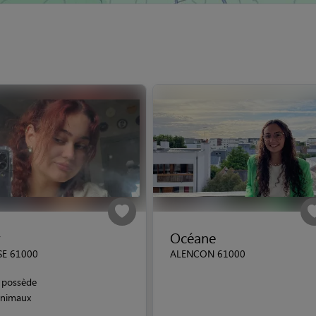
y
Océane
SE 61000
ALENCON 61000
possède
animaux