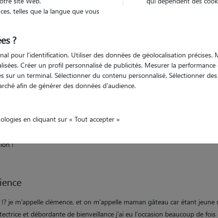
otre site Web.
qui dépendent des cooki
es, telles que la langue que vous
es ?
Véhiculé
'animaux
Maison
nal pour l'identification. Utiliser des données de géolocalisation précises
nalisées. Créer un profil personnalisé de publicités. Mesurer la performanc
 sur un terminal. Sélectionner du contenu personnalisé. Sélectionner des p
arché afin de générer des données d'audience.
ation
se des animaux et à la contribution de leurs bonheur c'est avec grand pla
nologies en cliquant sur « Tout accepter »
cupe de vos chouchous préférés lors de votre absence ! rencontrer différe
 avec différentes personnalités et répondre aux besoins de chacun d'entr
ion !
ience
 !? je m'appelle clémence, et on m'appelle maman gâteau car étant jeun
tectrice et débordante de bienveillance j'ai eu l'occasion beaucoup de fois