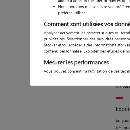
aidera à améliorer les performances de n
Nous pouvons mieux suivre vos préférenc
préférez utiliser.
Comment sont utilisées vos donné
Pas d
Analyser activement les caractéristiques du termi
publicitaires. Sélectionner des publicités person
Stocker et/ou accéder à des informations stockées
contenu personnalisé. Exploiter des études de m
Motiv
Mesurer les performances
amoureu
Vous pouvez consentir à l'utilisation de ces tech
je m'oc
animaux
ma pass
Expér
bonjour
très pro