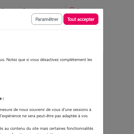
Favoris
Devenir pet sitter
Connexion
Paramétrer
Tout accepter
sous. Notez que si vous désactivez complètement les
1
Garde réalisée
Contacter
e :
L'envoi d'une demande est sans
mesure de nous souvenir de vous d'une sessions à
engagement
 l'expérience ne sera peut-être pas adaptée à vos
s au contenu du site mais certaines fonctionnalités