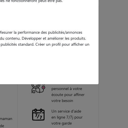
es ne fonctionneront peut-être pas.
Nos
. Mesurer la performance des publicités/annonces
garanties
e du contenu. Développer et améliorer les produits.
ublicités standard. Créer un profil pour afficher un
Une assistance
isir que
vétérinaire pour
nts
chaque garde
e eux
Un conseiller
personnel à votre
écoute pour affiner
votre besoin
Un service d'aide
en ligne 7/7j pour
e maman
votre garde
 de