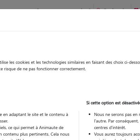
Comment ça marche ?
Recherche
te
/
Normandie
/
Orne
/
Alençon
ise les cookies et les technologies similaires en faisant des choix ci-des
émence
ute risque de ne pas fonctionner correctement.
 sitter à ALENCON 61000
 ans
Si cette option est désactivé
arde
 le Pet Sitter
 en adaptant le site et le contenu à
Nous ne serons pas en 
sser.
l'autre. Par conséquent,
tiels, ce qui permet à Animaute de
centres d'intérêt.
n contenu plus pertinents. Cela nous
Vous aurez toujours accè