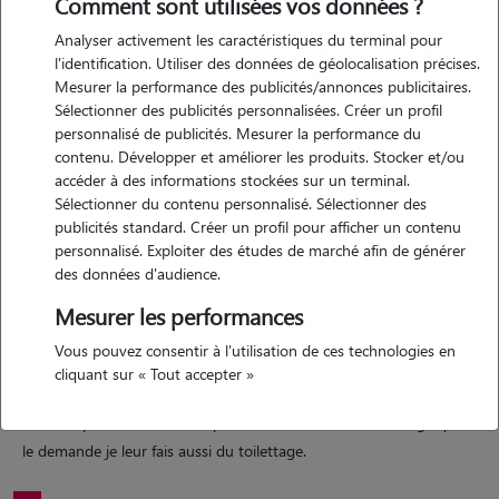
Comment sont utilisées vos données ?
Analyser activement les caractéristiques du terminal pour
Motivation
l'identification. Utiliser des données de géolocalisation précises.
Mesurer la performance des publicités/annonces publicitaires.
depuis 15 ans je m'occupe des animaux (chiens, chats, poules,
Sélectionner des publicités personnalisées. Créer un profil
perruches ect) de mon entourage. actuellement en temps partiel et
personnalisé de publicités. Mesurer la performance du
adorant les animaux je souhaite rendre service sur mon temps libre.
contenu. Développer et améliorer les produits. Stocker et/ou
m'occuper des animaux à toujours été pour moi une passion, un réel
accéder à des informations stockées sur un terminal.
Sélectionner du contenu personnalisé. Sélectionner des
plaisir.
publicités standard. Créer un profil pour afficher un contenu
personnalisé. Exploiter des études de marché afin de générer
des données d'audience.
Expérience
Mesurer les performances
j'ai toujours été entouré de chiens, chats et autres animaux. depuis
Vous pouvez consentir à l'utilisation de ces technologies en
15 ans maintenant je m'occupe des animaux de mon entourage
cliquant sur « Tout accepter »
familial et amical. j'effectue des promenades, je me déplace au
domicile pour les nourrir, et pour certains de mon entourage qui me
le demande je leur fais aussi du toilettage.