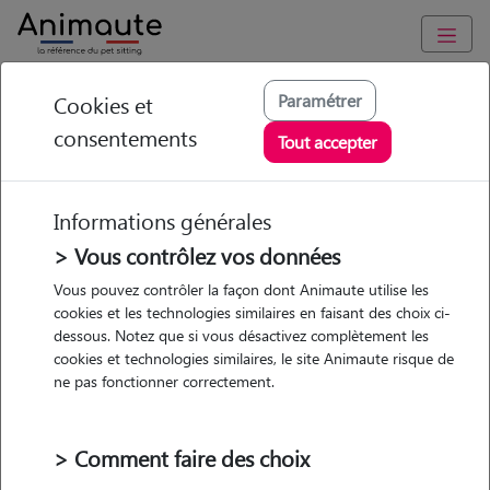
Animaute
/
Occitanie
/
Hérault
/
Lunel
Paramétrer
Cookies et
consentements
Coralie - Petsitter à
Tout accepter
LUNEL
Informations générales
> Vous contrôlez vos données
• 31 ans
Vous pouvez contrôler la façon dont Animaute utilise les
cookies et les technologies similaires en faisant des choix ci-
dessous. Notez que si vous désactivez complètement les
cookies et technologies similaires, le site Animaute risque de
ne pas fonctionner correctement.
1 animal
Appartement
> Comment faire des choix